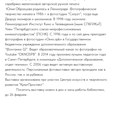
серебряно-желатиновой авторской ручной печати.
Юлия Образцова родилась в Ленинграде. Фотографическое
творчество начала в 1986 г. в фотостудии "Силуэт", тогда еще
Дворца пионеров и школьников. В 1994 году окончила
Ленинградский Институт Кино и Телевидения (ныне СПбГИКиТ).
Член "Петербургского союза непрофессиональных
кинематографистов" (ПСНК). С 1996 года и по сей день преподает
фотографию в фотостудии «Окно.spb» в Государственном
бюджетном учреждении дополнительного образования
"Фонтанка-32". Ведет образовательный канал по фотографии на
Youtube "OKNOSPB". В 2014 году признана лучшим педагогом года
в Санкт-Петербурге, в номинации «Дополнительное образование,
отдел техники». С 2006 года ведет активную выставочную
деятельность. Персональные фотовыставки автора проходили как в
России, так и за рубежом.
Выставка организована при участии Центра искусств и творческого
развития "КультПроспект".
Посетить выставку можно в дни и часы работы библиотеки,
до 26 февраля.