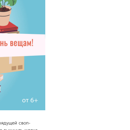
ядущей своп-
о выкинуть жалко,