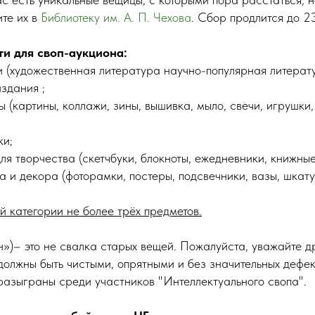
ите их в
Библиотеку им. А. П. Чехова
. Сбор продлится до 2
и для своп-аукциона:
ги (художественная литература научно-популярная литерат
здания ;
ы (картины, коллажи, зины, вышивка, мыло, свечи, игрушки
ки;
для творчества (скетчбуки, блокноты, ежедневники, книжные
 и декора (фоторамки, постеры, подсвечники, вазы, шкатулк
 категории не более трёх предметов.
н»)– это не свалка старых вещей. Пожалуйста, уважайте д
должны быть чистыми, опрятными и без значительных дефе
 разыграны среди участников "Интеллектуального свопа".