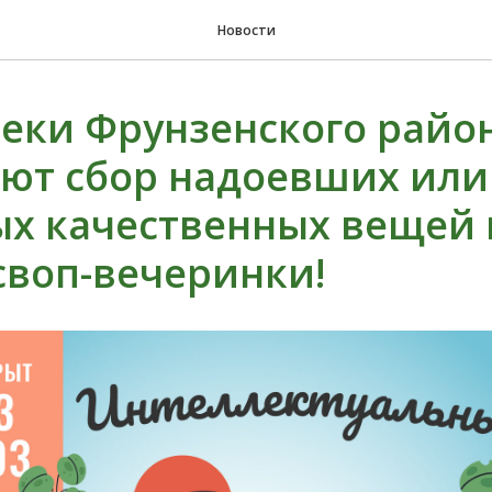
Новости
еки Фрунзенского райо
ют сбор надоевших или
х качественных вещей 
своп-вечеринки!