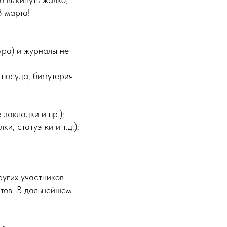
3 марта!
ура) и журналы не
, посуда, бижутерия
 закладки и пр.);
и, статуэтки и т.д.);
ругих участников
ктов. В дальнейшем