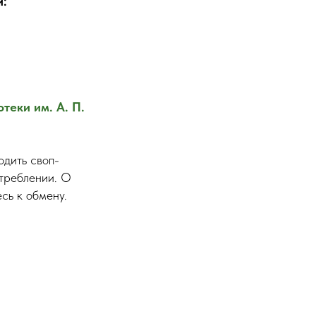
и:
теки им. А. П.
одить своп-
треблении. О
сь к обмену.