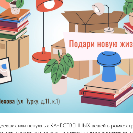
доевших или ненужных КАЧЕСТВЕННЫХ вещей в рамках гр
ас есть уникальные вещицы, с которыми пора расстаться, н