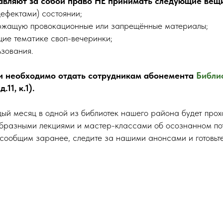
авляют за собой право НЕ принимать следующие вещ
 дефектами) состоянии;
ержащую провокационные или запрещённые материалы;
щие тематике своп-вечеринки;
ьзования.
 необходимо отдать сотрудникам абонемента
Библио
д.11, к.1).
дый месяц в одной из библиотек нашего района будет прох
бразными лекциями и мастер-классами об осознанном по
сообщим заранее, следите за нашими анонсами и готовьте