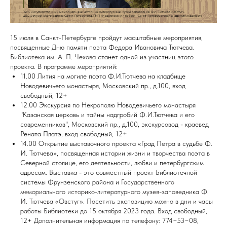
15 июля в Санкт-Петербурге пройдут масштабные мероприятия,
посвященные Дню памяти поэта Федора Ивановича Тютчева.
Библиотека им. А. П. Чехова
станет одной из участниц этого
проекта. В программе мероприятий:
11.00 Лития на могиле поэта Ф.И.Тютчева на кладбище
Новодевичьего монастыря, Московский пр., д.100, вход
свободный, 12+
12.00 Экскурсия по Некрополю Новодевичьего монастыря
"Казанская церковь и тайны надгробий Ф.И.Тютчева и его
современников", Московский пр., д.100, экскурсовод - краевед
Рената Платэ, вход свободный, 12+
14.00 Открытие выставочного проекта «Град Петра в судьбе Ф.
И. Тютчева», посвященная истории жизни и творчества поэта в
Северной столице, его деятельности, любви и петербургским
адресам. Выставка - это совместный проект Библиотечной
системы Фрунзенского района и
Государственного
мемориального историко-литературного музея-заповедника Ф.
И. Тютчева «Овстуг»
.
Посетить экспозицию можно в дни и часы
работы
Библиотеки
до 15 октября 2023 года.
Вход свободный,
12+ Дополнительная информация по телефону: 774−53−08,