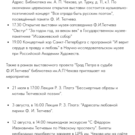
Адрес: Библиотека им. А. П. Чехова, ул. Турку, д. 11, к.1. По
окончании церемонии открытия выставки состоится музыкально-
поэтический концерт "Вся отрада быть русским поэтом",
посвящённый памяти Ф. И. Тютчева.
17.30 Открытие выставки музея-заповедника Ф.И.Тютчева
"Овстуг" "За годом год, за веком век" в Государственном музее-
памятнике "Исаакиевский собор"
19.00 Концертный хор Санкт-Петербурга с программой "И верит
сердце в правду и любовь" в Научно-исследовательском музее
при Российской Академии Художеств.
Также в рамках выставочного проекта "Град Петра в судьбе
Ф.И.Тютчева" библиотека им.А.П.Чехова приглашает на
мероприятия:
21 июля в 17:00 Лекция Р. З. Платэ "Бессмертные образы и
мотивы Тютчевской поэзии".
3 августа, в 16:00 Лекция Р. З. Платэ: "Адресаты любовной
лирики Ф. И. Тютчева".
12 августа, в 14:00 пешеходная экскурсия "С Фёдором
Ивановичем Тютчевым по Невскому проспекту". Билеты
необходимо приобрести заранее в ЦРБ им. Чехова или на сайте