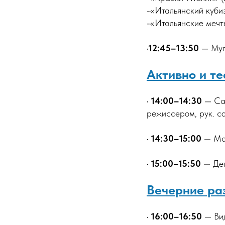
-«Итальянский куби
-«Итальянские мечты
•
12:45–13:50
— Муль
Активно и те
•
14:00–14:30
— Сау
режиссером, рук. с
•
14:30–15:00
— Мас
•
15:00–15:50
— Дет
Вечерние ра
•
16:00–16:50
— Вид