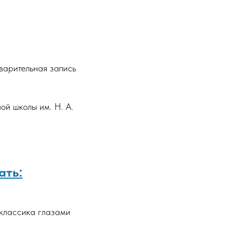
варительная запись
ой школы им. Н. А.
ать:
 классика глазами