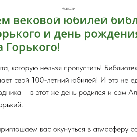
ский вихрь в Купчино!
Новости
м вековой юбилей биб
Горького и день рождени
 Горького!
та, которую нельзя пропустить! Библиотек
чает свой 100-летний юбилей! И это не 
здника – в этот же день родился и сам А
орький.
риглашаем вас окунуться в атмосферу с