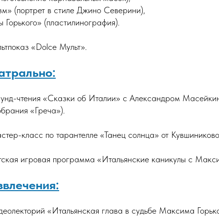
зм» (портрет в стиле Джино Северини),
 Горького» (пластилинография).
тпоказ «Dolce Мульт».
атрально:
нд-чтения «Сказки об Италии» с
Александром Масейки
обрания «Греча»).
тер-класс по тарантелле «Танец солнца» от
Кувшиниково
ская игровая программа «Итальянские каникулы с Макси
звлечения:
еолекторий «Итальянская глава в судьбе Максима Горько