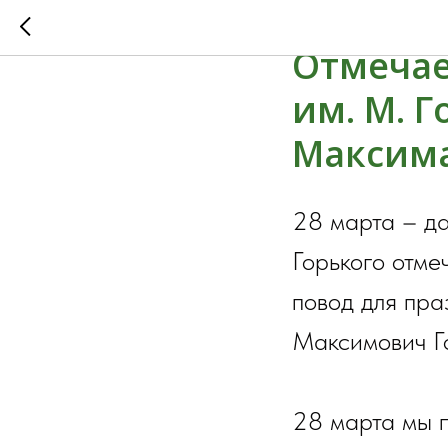
Итальян
Отмечае
им. М. 
Максима
28 марта – да
Горького отме
повод для пра
Максимович Г
28 марта мы п