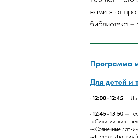
нами этот пра
библиотека – 
Программа 
Для детей и 
•
12:00–12:45
— Лит
•
12:45–13:50
— Тем
-«Сицилийский апел
-«Солнечные лапки» 
-«Краски Италии» (