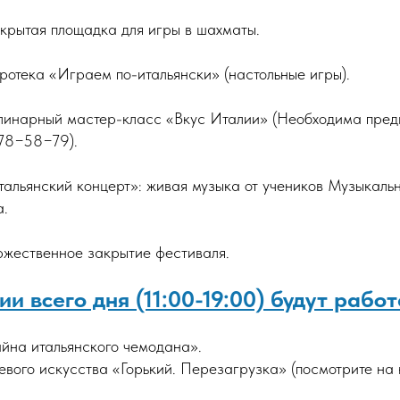
рытая площадка для игры в шахматы.
отека «Играем по-итальянски» (настольные игры).
инарный мастер-класс «Вкус Италии» (Необходима пред
778−58−79).
альянский концерт»: живая музыка от учеников
Музыкальн
а
.
жественное закрытие фестиваля.
и всего дня (11:00-19:00) будут работ
айна итальянского чемодана».
тевого искусства «Горький. Перезагрузка» (посмотрите на