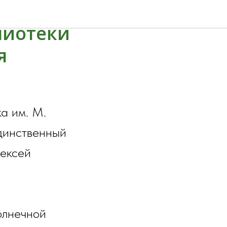
лиотеки
я
а им. М.
единственный
лексей
олнечной