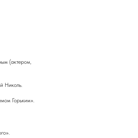
ным
(актером,
й Николь
.
мом Горьким».
го».