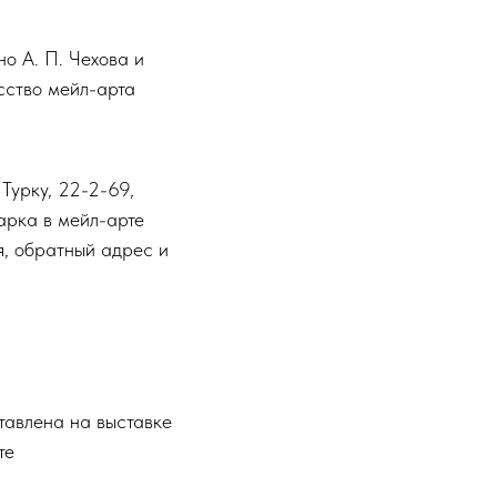
но А. П. Чехова и
сство мейл-арта
 Турку, 22-2-69,
арка в мейл-арте
я, обратный адрес и
тавлена на выставке
те