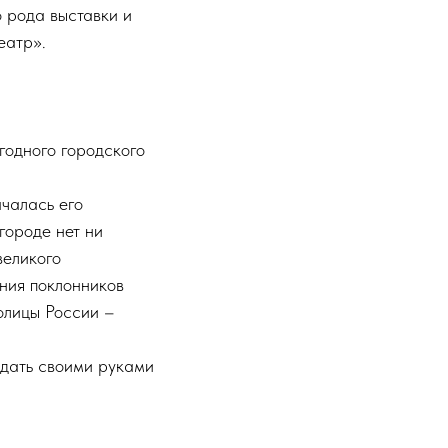
о рода выставки и
еатр».
годного городского
ачалась его
городе нет ни
великого
ния поклонников
олицы России –
оздать своими руками