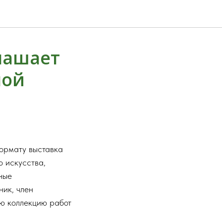
лашает
ной
формату выставка
о искусства,
ные
ник, член
ю коллекцию работ