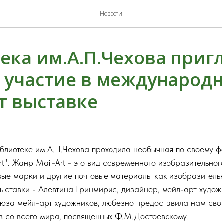
Новости
ека им.А.П.Чехова приг
 участие в международ
т выставке
иблиотеке им.А.П.Чехова проходила необычная по своему 
rt". Жанр Mail-Art - это вид современного изобразительног
ые марки и другие почтовые материалы как изобразитель
ыставки - Алевтина Гринмирис, дизайнер, мейл-арт худож
за мейл-арт художников, любезно предоставила нам сво
в со всего мира, посвященных Ф.М.Достоевскому.