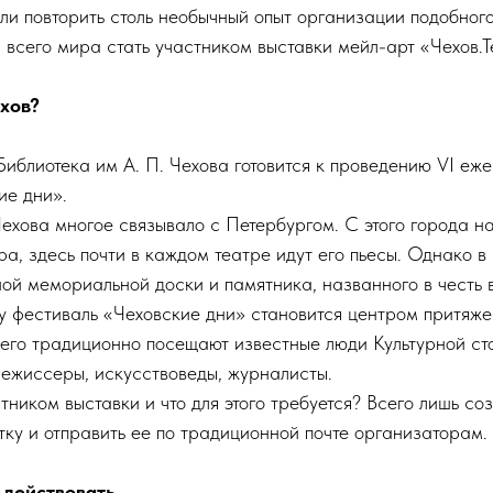
ли повторить столь необычный опыт организации подобног
 всего мира стать участником выставки мейл-арт «Чехов.Т
хов?
иблиотека им А. П. Чехова готовится к проведению VI еже
ие дни».
ехова многое связывало с Петербургом. С этого города н
а, здесь почти в каждом театре идут его пьесы. Однако в 
ной мемориальной доски и памятника, названного в честь 
у фестиваль «Чеховские дни» становится центром притяже
 его традиционно посещают известные люди Культурной ст
режиссеры, искусствоведы, журналисты.
стником выставки и что для этого требуется? Всего лишь с
ку и отправить ее по традиционной почте организаторам.
 действовать.