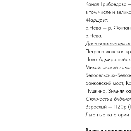
Канал Грибоедова —
в том числе и вели
Маршрут:
р.Нева — р. Фонта
р.Нева.
Достопримечательно
Петропавловская кр
Ново-Адмиралтейски
Михайловский замок
Белосельских-Белоз
Банковский мост, К
Пушкина, Зимняя ка
Стоимость в библиот
Взрослый — 1120р (
Льготные категории
Визит в ночную кр