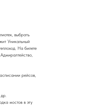
лиотек, выбрать
ржит Уникальный
теплоход. На билете
: Адмиралтейство,
асписании рейсов,
 др.
одка мостов в эту