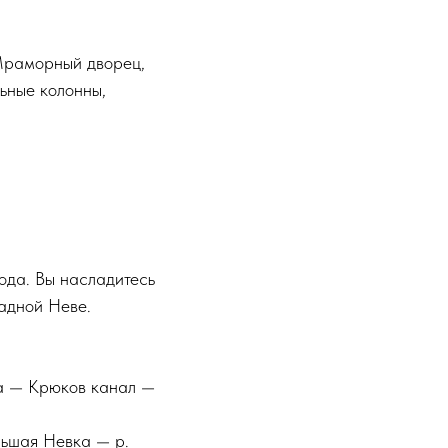
 Мраморный дворец,
ьные колонны,
ода. Вы насладитесь
адной Неве.
а — Крюков канал —
льшая Невка — р.