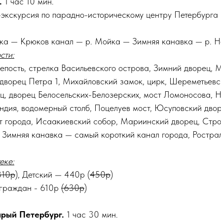
.
1 час 10 мин.
экскурсия по парадно-историческому центру Петербурга 
ка — Крюков канал — р. Мойка — Зимняя канавка — р. 
сти:
епость, стрелка Васильевского острова, Зимний дворец,
 дворец Петра 1, Михайловский замок, цирк, Шереметьевс
ец, дворец Белосельских-Белозерских, мост Ломоносова, Н
андия, водомерный столб, Поцелуев мост, Юсуповский дво
 города, Исаакиевский собор, Мариинский дворец, Стро
 Зимняя канавка — самый короткий канал города, Ростра
еке:
810р
), Детский — 440р (
450р
)
 граждан - 610р
(630р
)
арый Петербург.
1 час 30 мин.