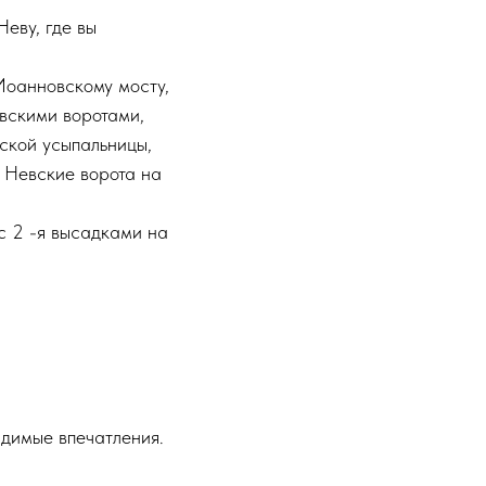
еву, где вы
Иоанновскому мосту,
овскими воротами,
ской усыпальницы,
з Невские ворота на
 с 2 -я высадками на
адимые впечатления.