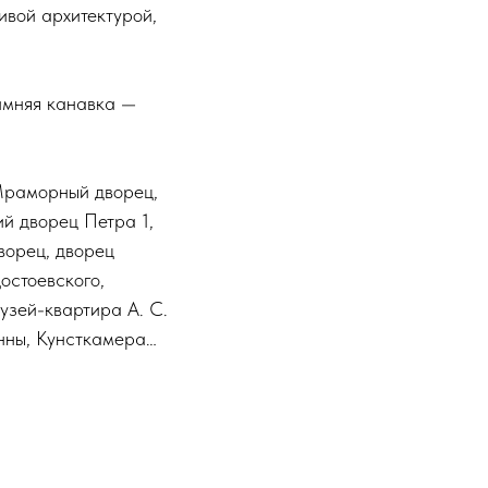
ивой архитектурой,
имняя канавка —
 Мраморный дворец,
й дворец Петра 1,
ворец, дворец
остоевского,
узей-квартира А. С.
нны, Кунсткамера…