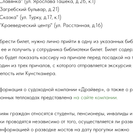
лавянка" (ул. Ярослава Гашека, д.26, к.1)
Загребский бульвар, д.21)
азка" (ул. Турку, д.17, к.1)
Краеведческий центр" (ул. Расстанная, д.16)
обрести билет, нужно лично прийти в одну из указанных биб
 ее и получить у сотрудника библиотеки билет. Билет соде
о будет показать кассиру на причале перед посадкой на 
один из трех причалов, с которого отправляется экскурсия
епость или Кунсткамера.
формация о судоходной компании «Драйвер», а также о р
ионных теплоходах представлена
на сайте компании.
риям граждан относятся студенты, пенсионеры, инвалиды и
ки проводятся независимо от того, осуществляется ли разв
 информацией о разводке мостов на дату прогулки можно