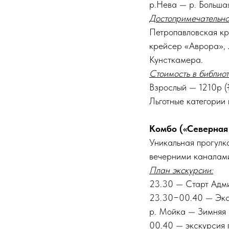
р.Нева — р. Больша
Достопримечательно
Петропавловская кр
крейсер «Аврора», 
Кунсткамера.
Стоимость в библиот
Взрослый — 1210р (
Льготные категории
Комбо («Северная 
Уникальная прогулк
вечерними каналами
План экскурсии:
23.30 — Старт Адм
23.30−00.40 — Экск
р. Мойка — Зимняя 
00.40 — экскурсия 