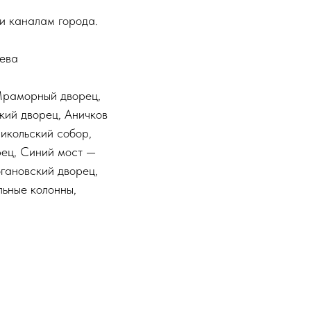
и каналам города.
Нева
 Мраморный дворец,
кий дворец, Аничков
икольский собор,
рец, Синий мост —
гановский дворец,
льные колонны,