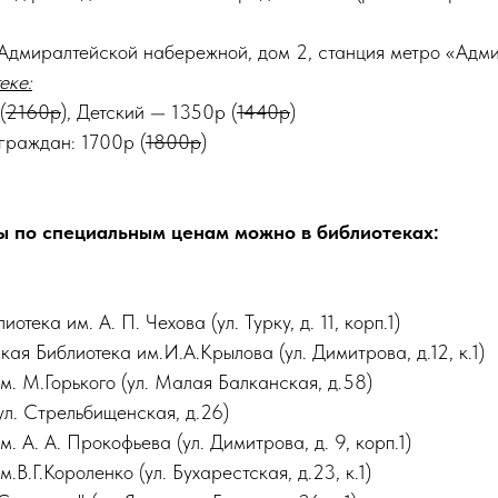
Адмиралтейской набережной, дом 2, станция метро «Адми
еке:
(
2160р
), Детский — 1350р (
1440р
)
граждан: 1700р (
1800р
)
ы по специальным ценам можно в библиотеках:
тека им. А. П. Чехова (ул. Турку, д. 11, корп.1)
ая Библиотека им.И.А.Крылова (ул. Димитрова, д.12, к.1)
. М.Горького (ул. Малая Балканская, д.58)
л. Стрельбищенская, д.26)
 А. А. Прокофьева (ул. Димитрова, д. 9, корп.1)
В.Г.Короленко (ул. Бухарестская, д.23, к.1)