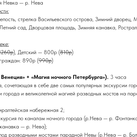
я Невка — р. Нева
сти:
епость, стрелка Васильевского острова, Зимний дворец,
Летний сад, Дворцовая площадь, Зимняя канавка, Рострал
еке:
1260р
), Детский — 800р (
810р
)
 граждан: 890р (
990р
)
Венеция» + «Магия ночного Петербурга»).
3 часа
а, сочетающая в себе две самых популярных экскурсии гор
 города и великолепной магией разводных мостов на пар
иралтейская набережная 2;
урсия по каналам ночного города (р.Нева — р. Фонтанк
канавка — р. Нева);
под разводными мостами парадной Невы (р.Нева — р. Бо