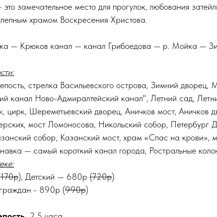
 это замечательное место для прогулок, любования затейл
колепным храмом Воскресения Христова.
нка — Крюков канал — канал Грибоедова — р. Мойка — З
сти:
епость, стрелка Васильевского острова, Зимний дворец,
й канал Ново-Адмиралтейский канал", Летний сад, Летни
, цирк, Шереметьевский дворец, Аничков мост, Аничков д
ерских, мост Ломоносова, Никольский собор, Петербург Д
азанский собор, Казанский мост, храм «Спас на крови», м
навка — самый короткий канал города, Ростральные коло
еке:
1170р
), Детский — 680р
(720р
)
 граждан - 890р (
990р
)
епость.
2,5 часа