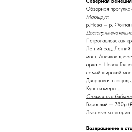
Северная Венеция
Обзорная прогулка-
Маршрут:
р.Нева — р. Фонтан
Достопримечательно
Петропавловская кр
Летний сад, Летний
мост, Аничков двор
арка о. Новая Голл
самый широкий мост
Дворцовая площадь,
Кунсткамера …
Стоимость в библиот
Взрослый — 780р (
Льготные категории
Возвращение в ст