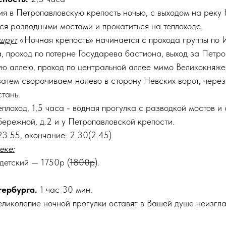
я в Петропавловскую крепость ночью, с выходом на реку Н
ся разводными мостами и прокатиться на теплоходе.
шрут
«Ночная крепость» начинается с прохода группы по 
, проход по потерне Государева бастиона, выход за Петр
ую аллею, проход по центральной аллее мимо Великокняже
затем сворачиваем налево в сторону Невских ворот, чере
тань.
плоход, 1,5 часа - водная прогулка с разводкой мостов и
ережной, д.2 и у Петропавловской крепости.
3.55, окончание: 2.30(2.45)
еке:
 детский — 1750р (
1800р
).
тербурга.
1 час 30 мин.
еликолепие ночной прогулки оставят в Вашей душе неизгл