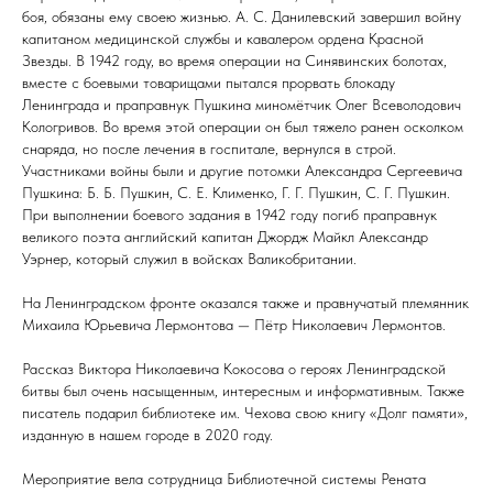
боя, обязаны ему своею жизнью. А. С. Данилевский завершил войну
капитаном медицинской службы и кавалером ордена Красной
Звезды. В 1942 году, во время операции на Синявинских болотах,
вместе с боевыми товарищами пытался прорвать блокаду
Ленинграда и праправнук Пушкина миномётчик Олег Всеволодович
Кологривов. Во время этой операции он был тяжело ранен осколком
снаряда, но после лечения в госпитале, вернулся в строй.
Участниками войны были и другие потомки Александра Сергеевича
Пушкина: Б. Б. Пушкин, С. Е. Клименко, Г. Г. Пушкин, С. Г. Пушкин.
При выполнении боевого задания в 1942 году погиб праправнук
великого поэта английский капитан Джордж Майкл Александр
Уэрнер, который служил в войсках Валикобритании.
На Ленинградском фронте оказался также и правнучатый племянник
Михаила Юрьевича Лермонтова — Пётр Николаевич Лермонтов.
Рассказ Виктора Николаевича Кокосова о героях Ленинградской
битвы был очень насыщенным, интересным и информативным. Также
писатель подарил библиотеке им. Чехова свою книгу «Долг памяти»,
изданную в нашем городе в 2020 году.
Мероприятие вела сотрудница Библиотечной системы Рената