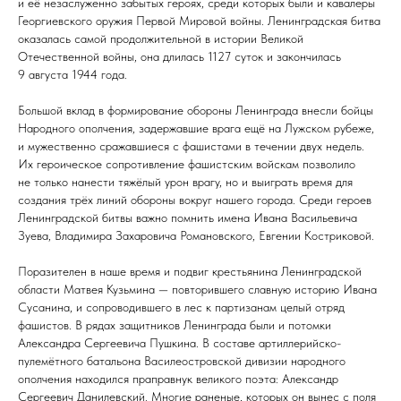
и её незаслуженно забытых героях, среди которых были и кавалеры
Георгиевского оружия Первой Мировой войны. Ленинградская битва
оказалась самой продолжительной в истории Великой
Отечественной войны, она длилась 1127 суток и закончилась
9 августа 1944 года.
Большой вклад в формирование обороны Ленинграда внесли бойцы
Народного ополчения, задержавшие врага ещё на Лужском рубеже,
и мужественно сражавшиеся с фашистами в течении двух недель.
Их героическое сопротивление фашистским войскам позволило
не только нанести тяжёлый урон врагу, но и выиграть время для
создания трёх линий обороны вокруг нашего города. Среди героев
Ленинградской битвы важно помнить имена Ивана Васильевича
Зуева, Владимира Захаровича Романовского, Евгении Костриковой.
Поразителен в наше время и подвиг крестьянина Ленинградской
области Матвея Кузьмина — повторившего славную историю Ивана
Сусанина, и сопроводившего в лес к партизанам целый отряд
фашистов. В рядах защитников Ленинграда были и потомки
Александра Сергеевича Пушкина. В составе артиллерийско-
пулемётного батальона Василеостровской дивизии народного
ополчения находился праправнук великого поэта: Александр
Сергеевич Данилевский. Многие раненые, которых он вынес с поля