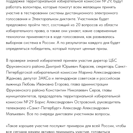
поддержке Территориальной избирательной комиссии № 29, будут
работать волонтеры, которые помогут всем желающим принять
участие в тестировании системы дистанционного электронного
голосования и Электоральном диктанте. Участникам будет
предложено пройти тест, состоящий из 20 вопросов из области
избирательного права, а также они узнают, какие современные
технологии применяются в ходе голосования, как развивалась
выборная система в России. А по результатам каждого дня будет
определяться победитель, который получит ценные призы.
В проверке знаний избирателей приняли участие диретор ЦБС
Фрунзенского района Дмитрий Юрьевич Карасев, секретарь Санкт-
Петербургской избирательной комиссии Марина Александровна
Жданова, депутат ЗАКСа и легендарная советская и российская
лыжница Любовь Ивановна Егорова, глава администрации
Фрунзенского района Константин Николаевич Серов, главы
муниципалитетов, председатель территориальной избирательной
комиссии № 29 Борис Александрович Островский, руководитель
телеканала «Санкт-Петербург» Александр Александрович
Малькевич. Все по очереди диктовали участникам вопросы.
«Такое хорошее участие послужит примером для всей России, чтобы
все сегодня начали активно принимать участие, готовиться