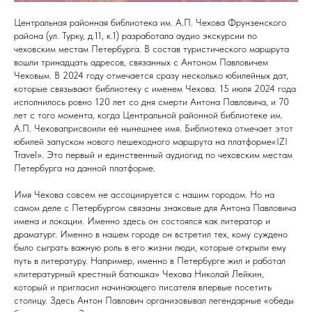
Центральная районная библиотека им. А.П. Чехова Фрунзенского
района (ул. Турку, д.11, к.1) разработала аудио экскурсии по
чеховским местам Петербурга. В состав туристического маршрута
вошли тринадцать адресов, связанных с Антоном Павловичем
Чеховым. В 2024 году отмечается сразу несколько юбилейных дат,
которые связывают библиотеку с именем Чехова. 15 июля 2024 года
исполнилось ровно 120 лет со дня смерти Антона Павловича, и 70
лет с того момента, когда Центральной районной библиотеке им.
А.П. Чеховаприсвоили её нынешнее имя. Библиотека отмечает этот
юбилей запуском нового пешеходного маршрута на платформе«IZI
Travel». Это первый и единственный аудиогид по чеховским местам
Петербурга на данной платформе.
Имя Чехова совсем не ассоциируется с нашим городом. Но на
самом деле с Петербургом связаны знаковые для Антона Павловича
имена и локации. Именно здесь он состоялся как литератор и
драматург. Именно в нашем городе он встретил тех, кому суждено
было сыграть важную роль в его жизни люди, которые открыли ему
путь в литературу. Например, именно в Петербурге жил и работал
«литературный крестный батюшка» Чехова Николай Лейкин,
который и пригласил начинающего писателя впервые посетить
столицу. Здесь Антон Павлович организовывал легендарные «обеды