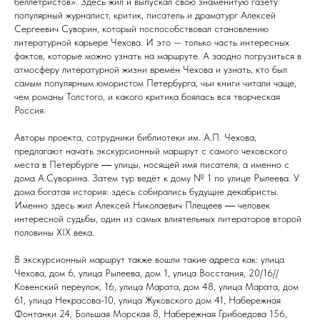
беллетристов». Здесь жил и выпускал свою знаменитую газету
популярный журналист, критик, писатель и драматург Алексей
Сергеевич Суворин, который поспособствовал становлению
литературной карьере Чехова. И это — только часть интересных
фактов, которые можно узнать на маршруте. А заодно погрузиться в
атмосферу литературной жизни времён Чехова и узнать, кто был
самым популярным юмористом Петербурга, чьи книги читали чаще,
чем романы Толстого, и какого критика боялась вся творческая
Россия.
Авторы проекта, сотрудники библиотеки им. А.П. Чехова,
предлагают начать экскурсионный маршрут с самого чеховского
места в Петербурге ― улицы, носящей имя писателя, а именно с
дома А.Суворина. Затем тур ведёт к дому № 1 по улице Рылеева. У
дома богатая история: здесь собирались будущие декабристы.
Именно здесь жил Алексей Николаевич Плещеев ― человек
интересной судьбы, один из самых влиятельных литераторов второй
половины XIX века.
В экскурсионный маршрут также вошли такие адреса как: улица
Чехова, дом 6, улица Рылеева, дом 1, улица Восстания, 20/16//
Ковенский переулок, 16, улица Марата, дом 48, улица Марата, дом
61, улица Некрасова-10, улица Жуковского дом 41, Набережная
Фонтанки 24, Большая Морская 8, Набережная Грибоедова 156,