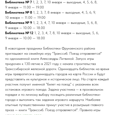
Библиотека № 7
1, 2, 3, 7, 10 января — выходные, 4, 5, 6, 8,
9 января — 11.00 — 19.00
Библиотека № 8
1, 2, 3, 7, 8 января — выходные, 4, 5, 6, 9,
10 января — 11.00 — 19.00
Библиотека № 9
1, 2, 3, 4, 7, 10 января — выходные, 5, 6, 8,
9 января — 10.00 — 18.00
Библиотека № 12
1, 2, 3, 4, 7, 8, 10 января — выходные, 5, 6,
9 января — 10.00 — 18.00
В новогодние праздники Библиотеки Фрунзенского района
приглашают на семейную игру
"Транссиб. Поезд отправляется!"
по одноименной книге Александры Литвиной. Запуск игры
приурочен к 130-летию в 2021 году с начала строительства
Транссибирской железной дороги. Одиннадцать библиотек на время
игры превратятся в одиннадцать городов на карте России и будут
представлять их культурное и историческое лицо. На старте каждый
участник получит именной "билет на поезд" с указанием всех
остановок игрового поезда. Задача участника — в произвольном
порядке и по личному выбору посещать различные библиотеки-
города и выполнять там задания игрового маршрута. Наиболее
опытные путешественники примут участие в розыгрыше главного
приза — книги "Транссиб. Поезд отправляется!". Правила игры
можно
посмотреть здесь.