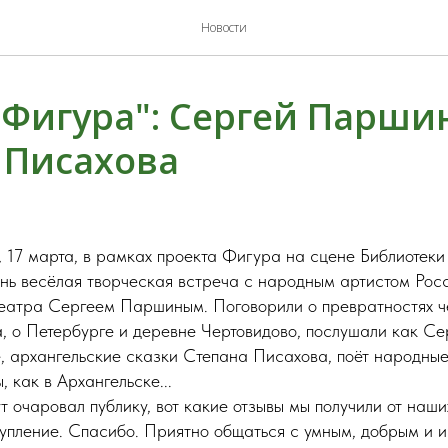
Новости
"Фигура": Сергей Парши
 Писахова
 17 марта, в рамках проекта Фигура на сцене Библиотеки 
ень весёлая творческая встреча с народным артистом Рос
еатра Сергеем Паршиным. Поговорили о превратностях ч
а, о Петербурге и деревне Чертовидово, послушали как С
, архангельские сказки Степана Писахова, поёт народные 
, как в Архангельске...
т очаровал публику, вот какие отзывы мы получили от наши
пление. Спасибо. Приятно общаться с умным, добрым и и