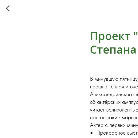
Проект 
Степана
В минувшую пятницу,
прошла тёплая и оч
Александринского т
об актёрских амплу
читает великолепные
нас не такие морозы
Актер с первых мину
Прекрасное высту