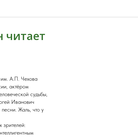
н читает
им. А.П. Чехова
сии, актёром
еловеческой судьбы,
ергей Иванович
песни. Жаль, что у
х зрителей:
нтеллигентным