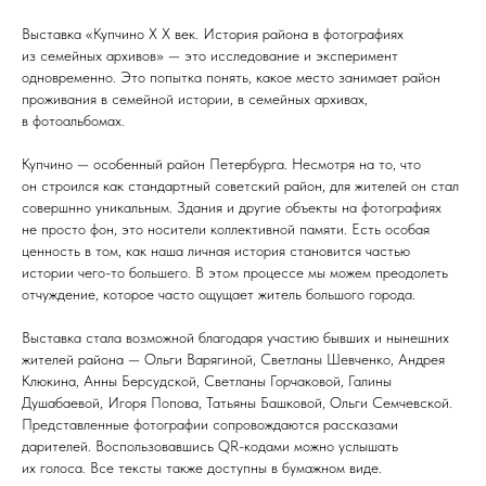
Выставка «Купчино Х Х век. История района в фотографиях
из семейных архивов» — это исследование и эксперимент
одновременно. Это попытка понять, какое место занимает район
проживания в семейной истории, в семейных архивах,
в фотоальбомах.
Купчино — особенный район Петербурга. Несмотря на то, что
он строился как стандартный советский район, для жителей он стал
совершнно уникальным. Здания и другие объекты на фотографиях
не просто фон, это носители коллективной памяти. Есть особая
ценность в том, как наша личная история становится частью
истории чего-то большего. В этом процессе мы можем преодолеть
отчуждение, которое часто ощущает житель большого города.
Выставка стала возможной благодаря участию бывших и нынешних
жителей района — Ольги Варягиной, Светланы Шевченко, Андрея
Клюкина, Анны Берсудской, Светланы Горчаковой, Галины
Душабаевой, Игоря Попова, Татьяны Башковой, Ольги Семчевской.
Представленные фотографии сопровождаются рассказами
дарителей. Воспользовавшись QR-кодами можно услышать
их голоса. Все тексты также доступны в бумажном виде.