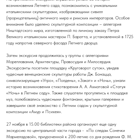
возникновения Летнего сада, познакомились с уникальными
итальянскими скульптурами, изображающими сивилл
(прорицательниц) античного мира и римских императоров. Особое
внимание было уделено скульптурной композиции – аллегория
Ништадтского мира, изготовленной по личному заказу Петра
Великого итальянским мастером П. Баратта, и установленной в 1725
году напротив северного фасада Летнего дворца.
Затем экскурсия продолжилась у группы с аллегориями
Мореплавания, Архитектуры, Правосудия и Милосердия.
Экскурсанты посетили площадку «Круговорот суток», увидев
чудесные венецианские скульптуры работы Дж. Бонацца,
символизирующие «Утро», «Полдень», «Закат» и «Ночь», узнали
историю возникновения стихотворения А. А. Ахматовой «Статуя
«Ночь» в Летнем саду». Также слушатели прогулялись к площадке
муз, полюбовались чудесными фонтанами, крытыми галереями и
завершили своё знакомство с Летним садом у скульптурной
композиции «Амур и Психея».
27 ноября в 15.00 библиотеки района организуют еще одну
экскурсию по центральной части города - «По следам Сонечки
Мармеладовой», приуроченной к 200-летию со дня рождения Ф. М.