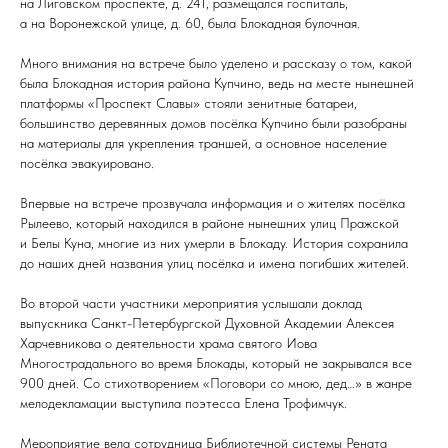
на Лиговском проспекте, д. 241, размещался госпиталь,
а на Воронежской улице, д. 60, была Блокадная булочная.
Много внимания на встрече было уделено и рассказу о том, какой
была Блокадная история района Купчино, ведь на месте нынешней
платформы «Проспект Славы» стояли зенитные батареи,
большинство деревянных домов посёлка Купчино были разобраны
на материалы для укрепления траншей, а основное население
посёлка эвакуировано.
Впервые на встрече прозвучала информация и о жителях посёлка
Рылеево, который находился в районе нынешних улиц Пражской
и Белы Куна, многие из них умерли в Блокаду. История сохранила
до наших дней названия улиц посёлка и имена погибших жителей.
Во второй части участники мероприятия услышали доклад
выпускника Санкт-Петербургской Духовной Академии Алексея
Харчевникова о деятельности храма святого Иова
Многострадального во время Блокады, который не закрывался все
900 дней. Со стихотворением «Поговори со мною, дед…» в жанре
мелодекламации выступила поэтесса Елена Трофимчук.
Мероприятие вела сотрудница Библиотечной системы Рената