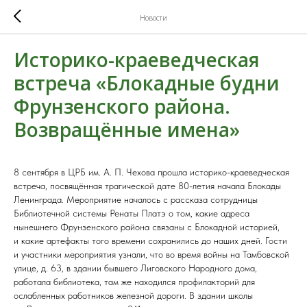
Новости
Историко-краеведческая
встреча «Блокадные будни
Фрунзенского района.
Возвращённые имена»
8 сентября в ЦРБ им. А. П. Чехова прошла историко-краеведческая
встреча, посвящённая трагической дате 80-летия начала Блокады
Ленинграда. Мероприятие началось с рассказа сотрудницы
Библиотечной системы Ренаты Платэ о том, какие адреса
нынешнего Фрунзенского района связаны с Блокадной историей,
и какие артефакты того времени сохранились до наших дней. Гости
и участники мероприятия узнали, что во время войны на Тамбовской
улице, д. 63, в здании бывшего Лиговского Народного дома,
работала библиотека, там же находился профилакторий для
ослабленных работников железной дороги. В здании школы