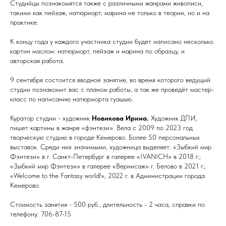
Студийцы познакомятся также с различными жанрами живописи,
такими как пейзаж, натюрморт, марина не только в теории, но и на
практике.
К концу года у каждого участника студии будет написано несколько
картин маслом: натюрморт, пейзаж и марина по образцу, и
авторская работа.
9 сентября состоится вводное занятие, во время которого ведущий
студии познакомит вас с планом работы, а так же проведёт мастер-
класс по написанию натюрморта гуашью.
Куратор студии - художник
Новикова Ирина.
Художник ДПИ,
пишет картины в жанре «фэнтези». Вела с 2009 по 2023 год
творческую студию в городе Кемерово. Более 50 персональных
выставок. Среди них значимыми, художница выделяет: «Зыбкий мир
Фэнтези» в г. Санкт-Петербург в галерее «IVANICH» в 2018 г.;
«Зыбкий мир Фэнтези» в галерее «Вернисаж» г. Белово в 2021 г.;
«Welcome to the Fantasy world!», 2022 г. в Администрации города
Кемерово.
Стоимость занятия - 500 руб., длительность - 2 часа, справки по
телефону: 706-87-15