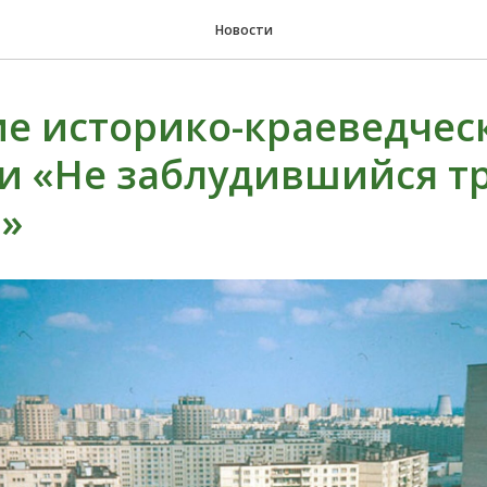
Новости
е историко-краеведчес
и «Не заблудившийся т
»