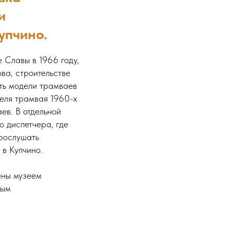
и
упчино.
 Славы в 1966 году,
ва, строительстве
еть модели трамваев
теля трамвая 1960-х
ев. В отдельной
о диспетчера, где
прослушать
в Купчино.
ены музеем
ным