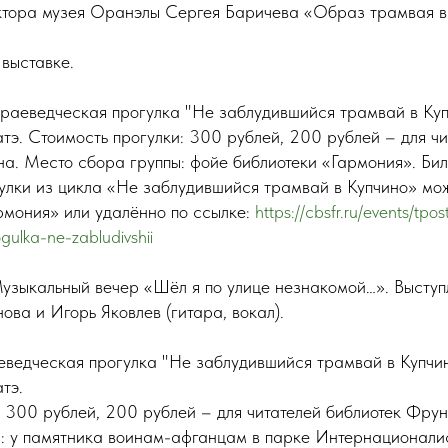
ктора музея Оранэлы Сергея Баричева «Образ трамвая в
 выставке.
Краеведческая прогулка "Не заблудившийся трамвай в Купч
тэ. Стоимость прогулки: 300 рублей, 200 рублей – для чи
а. Место сбора группы: фойе библиотеки «Гармония». Бил
улки из цикла «Не заблудившийся трамвай в Купчино» мо
мония» или удалённо по ссылке:
https://cbsfr.ru/events/tpos
ulka-ne-zabludivshii
Музыкальный вечер «Шёл я по улице незнакомой…». Выступ
ова и Игорь Яковлев (гитара, вокал).
еведческая прогулка "Не заблудившийся трамвай в Купчин
тэ.
: 300 рублей, 200 рублей – для читателей библиотек Фру
: у памятника воинам-афганцам в парке Интернационалис