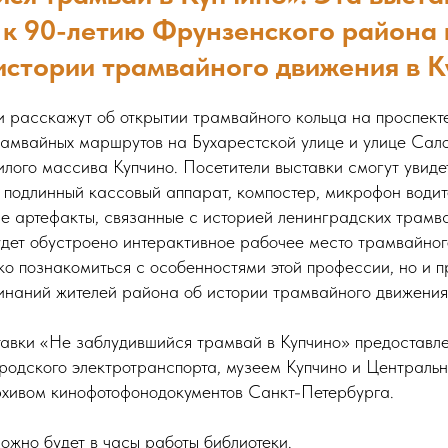
 к 90-летию Фрунзенского района 
истории трамвайного движения в К
 расскажут об открытии трамвайного кольца на проспекте
рамвайных маршрутов на Бухарестской улице и улице Сало
илого массива Купчино. Посетители выставки смогут увид
, подлинный кассовый аппарат, компостер, микрофон води
ие артефакты, связанные с историей ленинградских трамва
удет обустроено интерактивное рабочее место трамвайног
ко познакомиться с особенностями этой профессии, но и 
наний жителей района об истории трамвайного движения 
авки «Не заблудившийся трамвай в Купчино» предоставл
родского электротранспорта, музеем Купчино и Централь
хивом кинофотофонодокументов Санкт-Петербурга.
ожно будет в часы работы библиотеки.