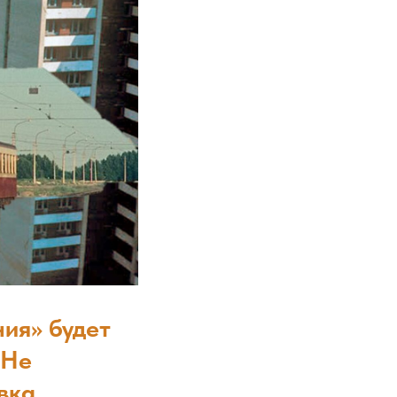
ния» будет
«Не
вка