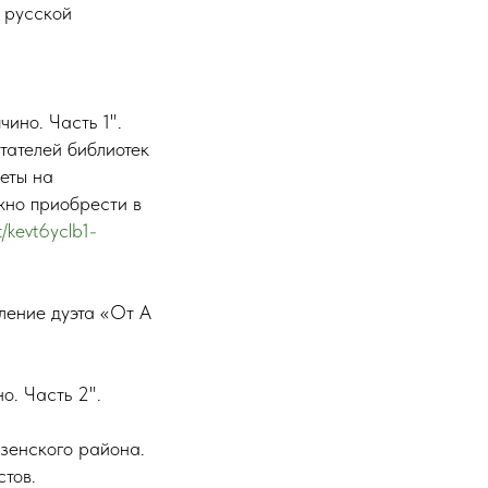
 русской
ино. Часть 1".
тателей библиотек
еты на
жно приобрести в
t/kevt6yclb1-
ление дуэта «От А
о. Часть 2".
нзенского района.
тов.