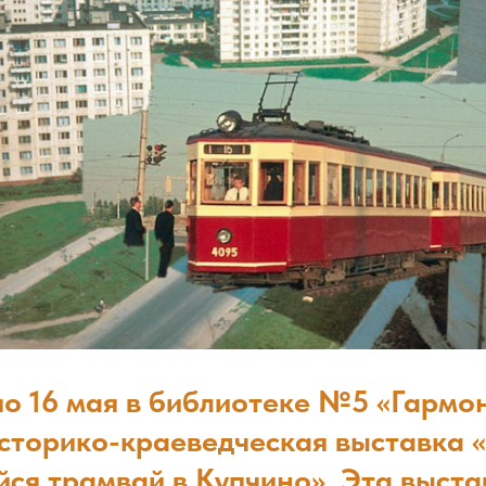
по 16 мая в библиотеке №5 «Гармо
историко-краеведческая выставка 
ся трамвай в Купчино». Эта выста