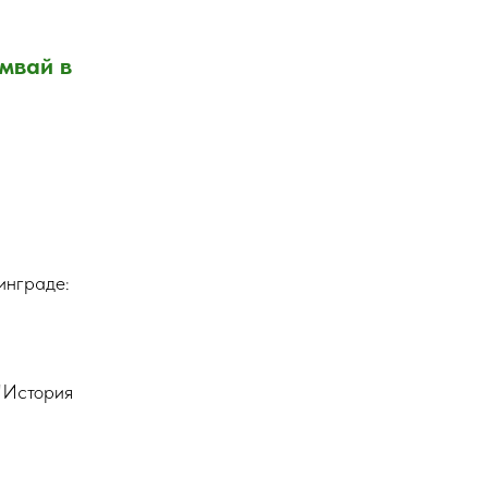
мвай в
инграде:
"История