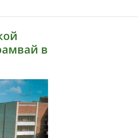
кой
рамвай в