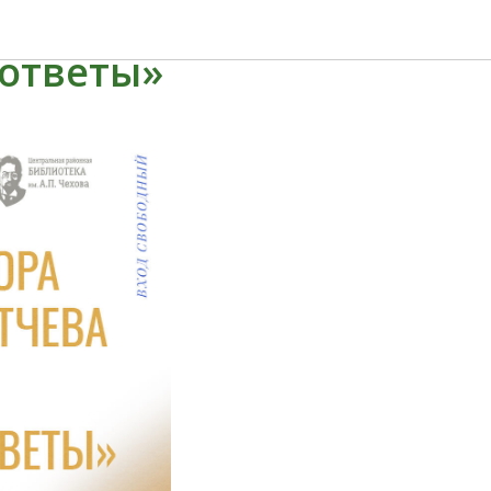
ановича
 ответы»