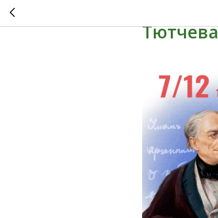
Паблик-
Тютчева