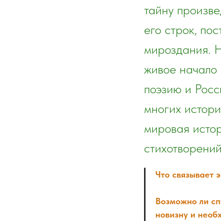
тайну произве
его строк, по
мироздания. Н
живое начало
поэзию и Рос
многих истори
мировая исто
стихотворений
Что связывает 
Возможно ли спу
новизну и необ