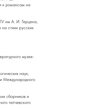
ки к романсам на
У им А. И. Герцена,
 на стихи русских
ературного музея-
огических наук,
и и Международного
ких сборников и
ного тютчевского