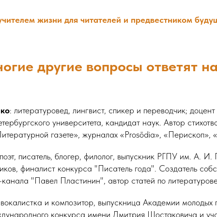
 учителем жизни для читателей и предвестником буду
ногие другие вопросы ответят н
нко
: литературовед, лингвист, спикер и переводчик; доцен
тербургского университета, кандидат наук. Автор стихотв
итературной газете», журналах «Prosōdia», «Перископ», 
поэт, писатель, блогер, филолог, выпускник РГПУ им. А. И. 
иков, финалист конкурса "Писатель года". Создатель собс
-канала "Павел Пластинин", автор статей по литературов
вокалистка и композитор, выпускница Академии молодых
ждународного конкурса имени Дмитрия Шостаковича и уч