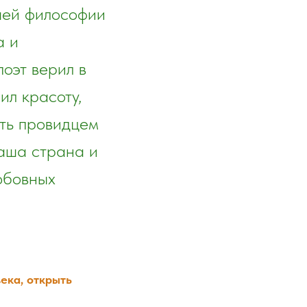
йшей философии
а и
поэт верил в
л красоту,
ть провидцем
наша страна и
юбовных
ека, открыть