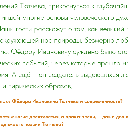
дений Тютчева, прикоснуться к глубоча
стигшей многие основы человеческого дух
аши гости расскажут о том, как великий 
 окружающей нас природы, безмерно люби
сию. Фёдору Ивановичу суждено было ста
ческих событий, через которые прошла 
рия. А ещё – он создатель выдающихся л
 и лирических образов.
эпоху Фёдора Ивановича Тютчева и современность?
стя многие десятилетия, а практически, – даже два в
ходимость поэзии Тютчева?