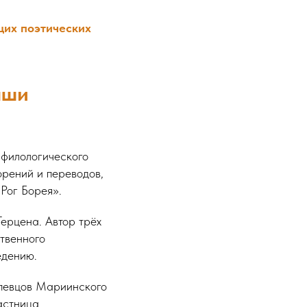
щих поэтических
аши
т филологического
орений и переводов,
«Рог Борея».
Герцена. Автор трёх
твенного
едению.
 певцов Мариинского
астница