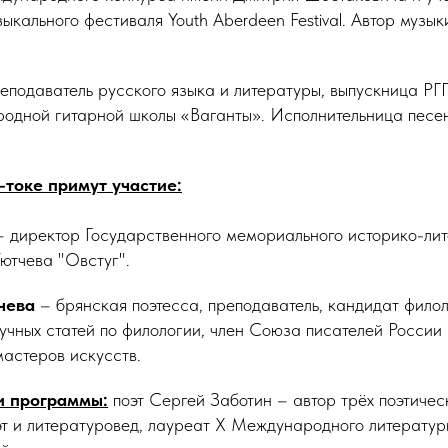
кального фестиваля Youth Aberdeen Festival. Автор музы
.
еподаватель русского языка и литературы, выпускница РГП
одной гитарной школы «Ваганты». Исполнительница песен
-токе примут участие:
 директор Государственного мемориального историко-лит
ютчева "Овстуг".
чева
– брянская поэтесса, преподаватель, кандидат филол
учных статей по филологии, член Союза писателей Росси
мастеров искусств.
и программы:
поэт Сергей Заботин – автор трёх поэтичес
эт и литературовед, лауреат X Международного литератур