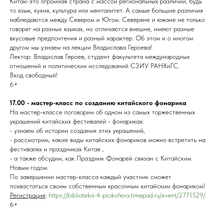
Китай-это огромная страна с массой региональных различий, будь
то язык, кухня, культура или менталитет. А самые большие различия
наблюдаются между Севером и Югом. Северяне и южане не только
говорят на разных языках, но отличаются внешне, имеют разные
вкусовые предпочтения и разный характер. Об этом и о многом
другом мы узнаем на лекции Владислава Героева!
Лектор: Владислав Героев, студент факультета международных
отношений и политических исследований СЗИУ РАНХиГС.
Вход свободный!
6+
17.00 - мастер-класс по созданию китайского фонарика
На мастер-классе поговорим об одном из самых торжественных
украшений китайских фестивалей - фонариках:
- узнаем об истории создания этих украшений,
- рассмотрим, какие виды китайских фонариков можно встретить на
фестивалях и праздниках Китая ,
- а также обсудим, как Праздник Фонарей связан с Китайским
Новым годом.
По завершении мастер-класса каждый участник сможет
похвастаться своим собственным красочным китайским фонариком!
Регистрация
:
https://biblioteka-4-prokofeva.timepad.ru/event/2771529/
6+