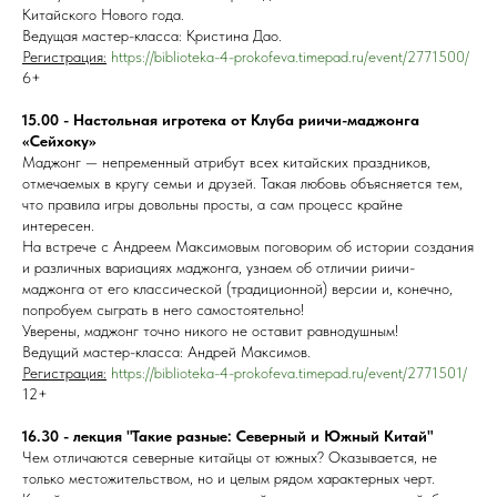
Китайского Нового года.
Ведущая мастер-класса: Кристина Дао.
Регистрация:
https://biblioteka-4-prokofeva.timepad.ru/event/2771500/
6+
15.00 - Настольная игротека от Клуба риичи-маджонга
«Сейхоку»
Маджонг — непременный атрибут всех китайских праздников,
отмечаемых в кругу семьи и друзей. Такая любовь объясняется тем,
что правила игры довольны просты, а сам процесс крайне
интересен.
На встрече с Андреем Максимовым поговорим об истории создания
и различных вариациях маджонга, узнаем об отличии риичи-
маджонга от его классической (традиционной) версии и, конечно,
попробуем сыграть в него самостоятельно!
Уверены, маджонг точно никого не оставит равнодушным!
Ведущий мастер-класса: Андрей Максимов.
Регистрация:
https://biblioteka-4-prokofeva.timepad.ru/event/2771501/
12+
16.30 - лекция "Такие разные: Северный и Южный Китай"
Чем отличаются северные китайцы от южных? Оказывается, не
только местожительством, но и целым рядом характерных черт.