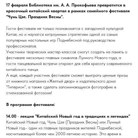
17 февраля Библиотека им. А. А. Прокофьева превратится в
красочный китайский квартал в рамках семейного фестиваля
"Чунь Цзе. Праздник Весны".
Гости фестиваля не только познакомятся с загадочной культурой
Китая, но и научатся хитроумным стратегиям одной из самых
популярных настольных игр Поднебесной под руководством
профессионалов.
Участники творческих мастер-классов смогут создать на память о
фестивале несколько главных символов Лунного Нового года, а
гости танцевальной встречи откроют для себя красоту современного
китайского танца.
А ещё, каждый участник фестиваля сможет выиграть ценные призы
от книжного магазина «Желтый двор» и издательского дома
"Гиперион", а также сделать запоминающуюся фотографию в
стилизованной фотозоне!
В программе фестиваля:
14.00
-
лекция "Китайский Новый год в традициях и легендах"
Китайский Новый год, Чунь Цзе (Праздник Весны) или Лунный
Новый год– один из главных праздников жителей Поднебесной,
насчитывающий более чем 2000-летнюю историю. Это время в