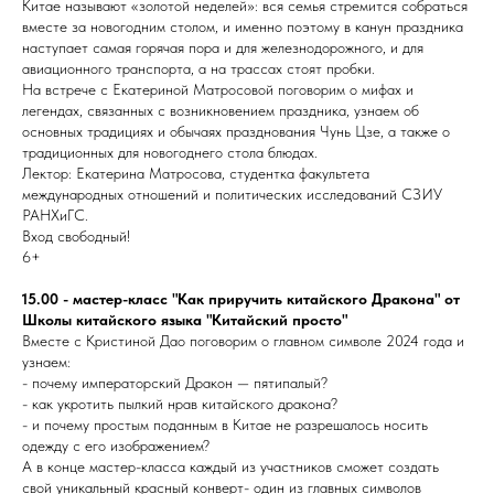
Китае называют «золотой неделей»: вся семья стремится собраться
вместе за новогодним столом, и именно поэтому в канун праздника
наступает самая горячая пора и для железнодорожного, и для
авиационного транспорта, а на трассах стоят пробки.
На встрече с Екатериной Матросовой поговорим о мифах и
легендах, связанных с возникновением праздника, узнаем об
основных традициях и обычаях празднования Чунь Цзе, а также о
традиционных для новогоднего стола блюдах.
Лектор: Екатерина Матросова, студентка факультета
международных отношений и политических исследований СЗИУ
РАНХиГС.
Вход свободный!
6+
15.00 - мастер-класс "Как приручить китайского Дракона" от
Школы китайского языка "Китайский просто"
Вместе с Кристиной Дао поговорим о главном символе 2024 года и
узнаем:
- почему императорский Дракон — пятипалый?
- как укротить пылкий нрав китайского дракона?
- и почему простым поданным в Китае не разрешалось носить
одежду с его изображением?
А в конце мастер-класса каждый из участников сможет создать
свой уникальный красный конверт- один из главных символов