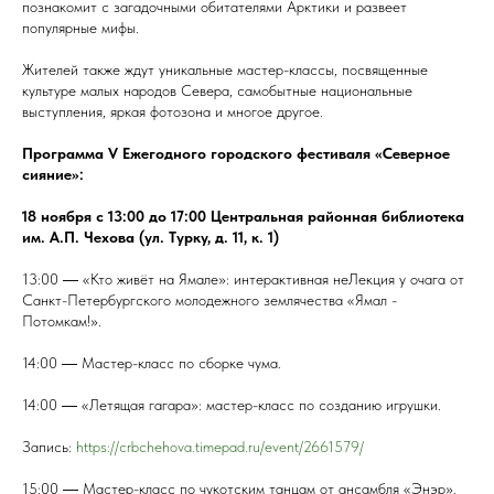
познакомит с загадочными обитателями Арктики и развеет
популярные мифы.
Жителей также ждут уникальные мастер-классы, посвященные
культуре малых народов Севера, самобытные национальные
выступления, яркая фотозона и многое другое.
Программа V Ежегодного городского фестиваля «Северное
сияние»:
18 ноября с 13:00 до 17:00 Центральная районная библиотека
им. А.П. Чехова (ул. Турку, д. 11, к. 1)
13:00 ― «Кто живёт на Ямале»: интерактивная неЛекция у очага от
Санкт-Петербургского молодежного землячества «Ямал -
Потомкам!».
14:00 ― Мастер-класс по сборке чума.
14:00 ― «Летящая гагара»: мастер-класс по созданию игрушки.
Запись:
https://crbchehova.timepad.ru/event/2661579/
15:00 ― Мастер-класс по чукотским танцам от ансамбля «Энэр».