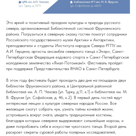
Это яркий и позитивный праздник культуры и природы русского
севера, организованный Библиотечной системой Фрунзенского
района. Погрузиться в северную сказку гостям помогут сотрудники
Российского государственного музея Арктики и Антарктики,
преподаватели и студенты Института народов Севера РГПУ им.
А.И. Герцена, артисты ансамбля северного танца «Энэр», Санкт-
Петербургская Федерация ездового спорта и Санкт-Петербургское
молодежное землячество «Ямал-Потомкам!». Фестиваль пройдет
при поддержке Представительства ЯНАО в Санкт-Петербурге.
В этом году фестиваль будет проходить два дня на площадках двух
библиотек Фрунзенского района, в Центральной районной
библиотеке им. А. П. Чехова (ул. Турку, д.11, к.1) и библиотеке им. М.
В. Фрунзе (ул. Софийская, д. 46, к.2). В первый день гостей ждут
интересные лекции о культуре северных народов России. Все
желающие смогут собрать чум, узнать тайны кочевой жизни,
устроившись вокруг очага, увидеть традиционные костюмы,
благодаря которым северяне выдерживают сильнейшие морозы, и
даже попробовать себя в искусстве чукотского танца. Второй день
раскроет секреты суровой работы полярных исследователей,