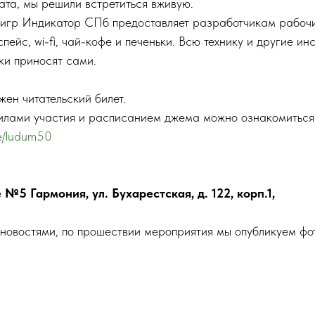
та, мы решили встретиться вживую.
 игр Индикатор СПб предоставляет разработчикам рабочи
пейс, wi-fi, чай-кофе и печеньки. Всю технику и другие ин
ки приносят сами.
жен читательский билет.
лами участия и расписанием джема можно ознакомиться 
ce/ludum50
№5 Гармония, ул. Бухарестская, д. 122, корп.1,
овостями, по прошествии мероприятия мы опубликуем фото