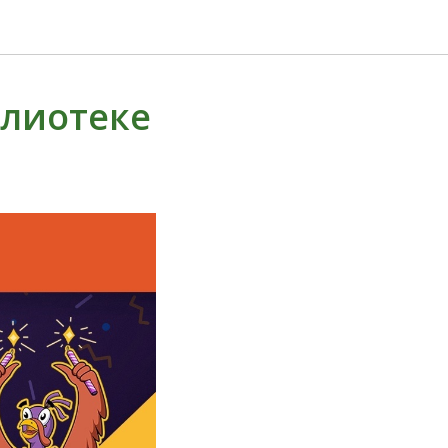
блиотеке