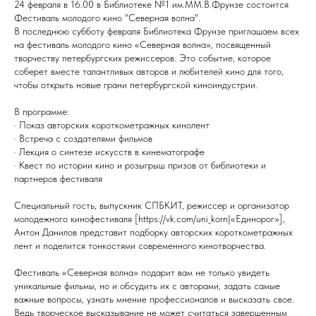
24 февраля в 16.00 в Библиотеке №1 им.ММ.В.Фрунзе состоится
Фестиваль молодого кино "Северная волна".
В последнюю субботу февраля Библиотека Фрунзе приглашаем всех
на фестиваль молодого кино «Северная волна», посвященный
творчеству петербургских режиссеров. Это событие, которое
соберет вместе талантливых авторов и любителей кино для того,
чтобы открыть новые грани петербургской киноиндустрии.
В программе:
· Показ авторских короткометражных кинолент
· Встреча с создателями фильмов
· Лекция о синтезе искусств в кинематографе
· Квест по истории кино и розыгрыш призов от библиотеки и
партнеров фестиваля
Специальный гость, выпускник СПБКИТ, режиссер и организатор
молодежного кинофестиваля [https://vk.com/uni_korn|«Единорог»],
Антон Данилов представит подборку авторских короткометражных
лент и поделится тонкостями современного кинотворчества.
Фестиваль «Северная волна» подарит вам не только увидеть
уникальные фильмы, но и обсудить их с авторами, задать самые
важные вопросы, узнать мнение профессионалов и высказать свое.
Ведь творческое высказывание не может считаться завершенным