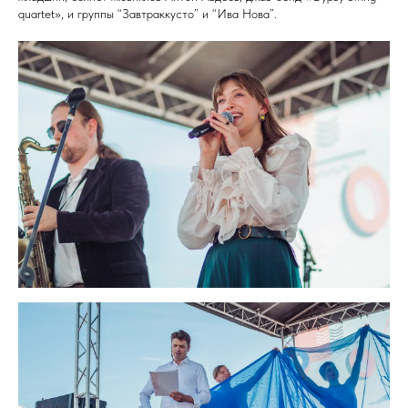
quartet», и группы “Завтраккусто” и “Ива Нова”.