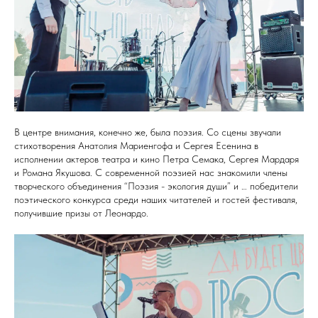
В центре внимания, конечно же, была поэзия. Со сцены звучали
стихотворения Анатолия Мариенгофа и Сергея Есенина в
исполнении актеров театра и кино Петра Семака, Сергея Мардаря
и Романа Якушова. С современной поэзией нас знакомили члены
творческого объединения “Поэзия - экология души” и … победители
поэтического конкурса среди наших читателей и гостей фестиваля,
получившие призы от Леонардо.