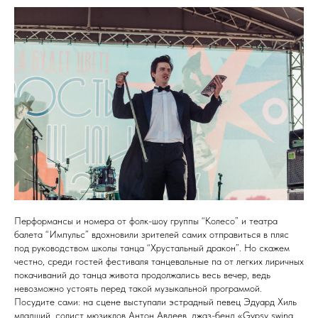
Перформансы и номера от фолк-шоу группы “Колесо” и театра
балета “Импульс” вдохновили зрителей самих отправиться в пляс
под руководством школы танца “Хрустальный дракон”. Но скажем
честно, среди гостей фестиваля танцевальные па от легких лиричных
покачиваний до танца живота продолжались весь вечер, ведь
невозможно устоять перед такой музыкальной программой.
Посудите сами: на сцене выступали эстрадный певец Эдуард Хиль
младший, солист мюзиклов Антон Авдеев, джаз-бенд «Gypsy swing