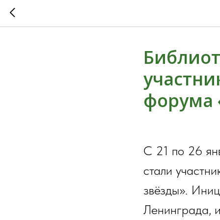
Библиот
участни
форума 
С 21 по 26 я
стали участни
звёзды». Ини
Ленинграда, и