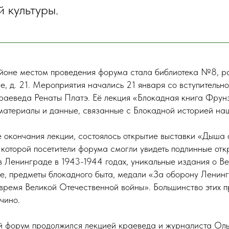
 культуры.
йоне местом проведения форума стала библиотека №8, р
, д. 21. Мероприятия начались 21 января со вступительно
краеведа Ренаты Платэ. Её лекция «Блокадная книга Фрун
материалы и данные, связанные с Блокадной историей наш
ле окончания лекции, состоялось открытие выставки «Дыша
 которой посетители форума смогли увидеть подлинные отк
в Ленинграде в 1943-1944 годах, уникальные издания о В
е, предметы блокадного быта, медали «За оборону Ленин
 время Великой Отечественной войны». Большинство этих п
чино.
 форум продолжился лекцией краеведа и журналиста Оль