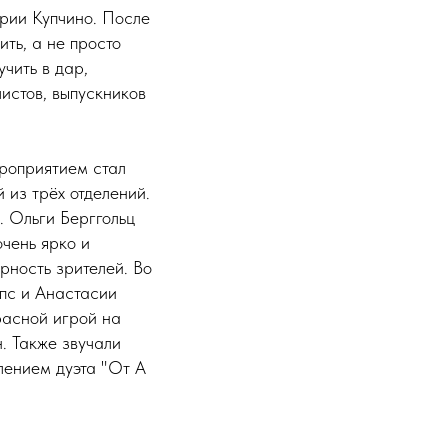
рии Купчино. После
ть, а не просто
чить в дар,
истов, выпускников
роприятием стал
 из трёх отделений.
. Ольги Берггольц
очень ярко и
рность зрителей. Во
пс и Анастасии
расной игрой на
. Также звучали
лением дуэта "От А