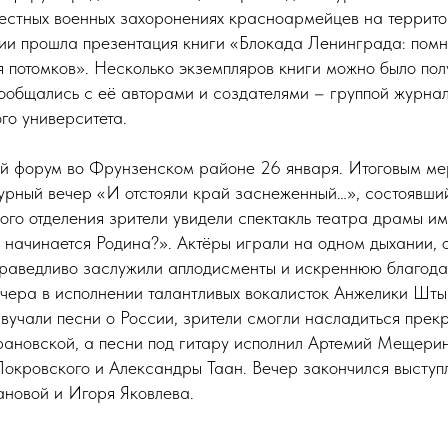
естных военных захоронениях красноармейцев на террито
ции прошла презентация книги «Блокада Ленинграда: помни
 потомков». Несколько экземпляров книги можно было полу
ообщались с её авторами и создателями – группой журнал
го университета.
й форум во Фрунзенском районе 26 января. Итоговым ме
урный вечер «И отстояли край заснеженный…», состоявший
ого отделения зрители увидели спектакль театра драмы им
 начинается Родина?». Актёры играли на одном дыхании, 
праведливо заслужили аплодисменты и искреннюю благода
ечера в исполнении талантливых вокалисток Анжелики Шты
учали песни о России, зрители смогли насладиться прек
рановской, а песни под гитару исполнил Артемий Мещерин
Покровского и Александры Таан. Вечер закончился выступ
ановой и Игоря Яковлева.