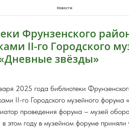
Новости
еки Фрунзенского район
ками II-го Городского м
«Дневные звёзды»
нваря 2025 года библиотеки Фрунзенско
ками II-го Городского музейного форума
циатор проведения форума – музей обор
 в этом году в музейном форуме приняли