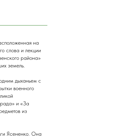
асположенная на
го слова и лекции
зенского района»
их земель.
 одним дыханьем с
рытки военного
еликой
града» и «За
редметов из
ги Ясененко. Она