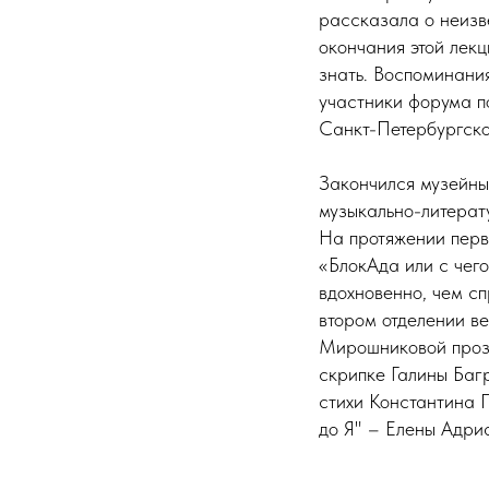
рассказала о неизв
окончания этой лек
знать. Воспоминания
участники форума п
Санкт-Петербургско
Закончился музейны
музыкально-литерат
На протяжении перв
«БлокАда или с чего
вдохновенно, чем с
втором отделении в
Мирошниковой прозв
скрипке Галины Баг
стихи Константина 
до Я" – Елены Адри