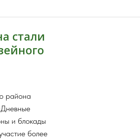
а стали
узейного
го района
 «Дневные
оны и блокады
 участие более