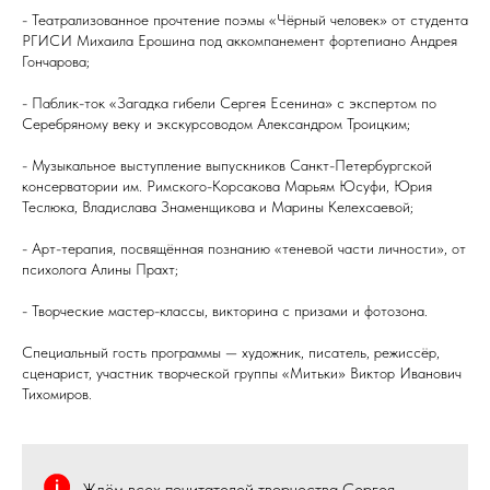
- Театрализованное прочтение поэмы «Чёрный человек» от студента
РГИСИ Михаила Ерошина под аккомпанемент фортепиано Андрея
Гончарова;
- Паблик-ток «Загадка гибели Сергея Есенина» с экспертом по
Серебряному веку и экскурсоводом Александром Троицким;
- Музыкальное выступление выпускников Санкт-Петербургской
консерватории им. Римского-Корсакова Марьям Юсуфи, Юрия
Теслюка, Владислава Знаменщикова и Марины Келехсаевой;
- Арт-терапия, посвящённая познанию «теневой части личности», от
психолога Алины Прахт;
- Творческие мастер-классы, викторина с призами и фотозона.
Специальный гость программы — художник, писатель, режиссёр,
сценарист, участник творческой группы «Митьки» Виктор Иванович
Тихомиров.
Ждём всех почитателей творчества Сергея