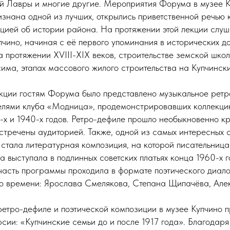
 Лавры и многие другие. Мероприятия Форума в музее Ку
знана одной из лучших, открылись приветственной речью 
кцией об истории района. На протяжении этой лекции слуш
чино, начиная с её первого упоминания в исторических до
 протяжении XVIII-XIX веков, строительстве земской шко
има, этапах массового жилого строительства на Купчински
кции гостям Форума было представлено музыкальное ретр
елями клуба «Модница», продемонстрировавших коллекцию
-х и 1940-х годов. Ретро-дефиле прошло необыкновенно кр
встречены аудиторией. Также, одной из самых интересных
тала литературная композиция, на которой писательница
 выступала в подлинных советских платьях конца 1960-х г
 часть программы проходила в формате поэтического диало
ого времени: Ярослава Смелякова, Степана Щипачёва, Ал
етро-дефиле и поэтической композиции в музее Купчино 
сии: «Купчинские семьи до и после 1917 года». Благодаря