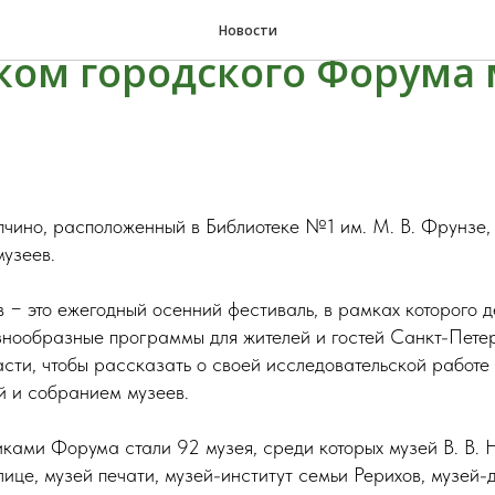
упчино впервые стал
Новости
ком городского Форума
пчино, расположенный в Библиотеке №1 им. М. В. Фрунзе,
узеев.
 − это ежегодный осенний фестиваль, в рамках которого 
знообразные программы для жителей и гостей Санкт-Пете
сти, чтобы рассказать о своей исследовательской работе
й и собранием музеев.
иками Форума стали 92 музея, среди которых музей В. В. 
ице, музей печати, музей-институт семьи Рерихов, музей