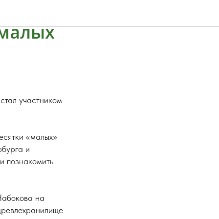
 малых
 стал участником
десятки «малых»
рбурга и
 и познакомить
Набокова на
-древлехранилище