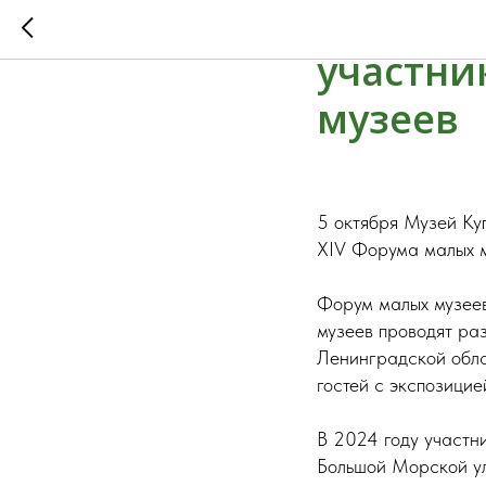
Музей К
участни
музеев
5 октября Музей Ку
XIV Форума малых м
Форум малых музеев
музеев проводят ра
Ленинградской обла
гостей с экспозицие
В 2024 году участн
Большой Морской ул