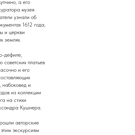
пчино, а его
куратора музея
атели узнали об
кументах 1612 года,
лы и церкви
х землях.
о-дефиле,
 советских платьев
асочно и его
 составляющих
, набоковед и
одов из коллекции
га на стихи
ександра Кушнера.
прошли авторские
 этим экскурсиям