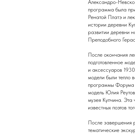
Александро-Невской
программа была при
Ренатой Платэ и ле
истории деревни Куп
развитии деревни на
Преподобного Герас
После окончания ле
подготовленное мод
и аксессуаров 1930
модели были тепло 
программы Форума с
модель Юлия Реутова
музея Купчина. Эта
известных поэтов т
После завершения р
тематические экскур