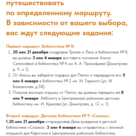
путешествовать
по определенному маршруту.
В зависимости от вашего выбора,
вас ждут следующие задания:
Первый маршрут. Библиотека № 8:
20 или 21 декабря
поздравив Трилле и Лену в библиотеке № 8,
вы должны
3 или 4 января
доставить послание Алисе
Селезнёвой в библиотеку № 4 им А. А. Прокофьева (Димитрова
д. 9., к 1).
От Алисы вы заберёте подарок для Пеппи и передадите его
5
или 6 января
в библиотеку № 2 им. М. Горького (ул. М.
Балканская, д.58).
Получив ёлочную игрушку от Пеппи, вы должны передать её
8
или 9 января
Айболиту в Центральную районную детскую
библиотеку им. И. Крылова (ул. Димитрова, д. 12, к. 1).
Второй маршрут.
Детская библиотека № 9 «Сказка»:
1.20 или 21 декабря
отпраздновав День рождения в детской
библиотеке «Сказка»,
3 или 4 января
вы отправитесь с ёлочной
игрушкой для Карлсона в Центральную районную библиотеку