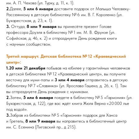
им. А. П. Чехова (ул. Турку, д. 11, к. 1).
2.
Далее,
5 или 6 января
доставите подарок от Малыша Человеку-
Рассеянному в детскую библиотеку № 6 им. В. Г. Короленко (ул.
Бухарестская, д. 23, к. 1).
3.
Оттуда,
8 или 9 января
вы принесёте презент Голове
профессора Доуэля в библиотеку № 1 им. М. В. Фрунзе (ул.
Софийская, д. 46, к. 2) и отпразднуете День рождения книги
с научным сообществом.
Третий маршрут.
Детская библиотека № 12 «Краеведческий
центр»:
1.20 или 21 декабря
побывав на юбилее у гарантийных человечков
в детской библиотеке № 12 «Краеведческий центр», вы получите
весточку для муми-папы и
3 или 4 января
отправитесь в детскую
библиотеку № 7 «Славянка» (ул. Ярослава Гашека, д. 26, к. 1). Там
вы отпразднуете День рождения с мумиками.
2.
Затем,
5 или 6 января
поедете в библиотеку № 5 «Гармония» (ул.
Бухарестская, д. 122), где вас ждёт книга Жюля Верна «20 000 лье
под водой».
3.
Забрав из библиотеки № 5 «Гармония» подарок для Ханса
и Гретель,
8 или 9 января
вы направитесь в библиотечный центр
им. С. Есенина (Лиговский пр., д 215).