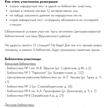
Как стать участником розыгрыша:
получи маршрутный лист в одной из библиотек- участниц,
пройди в течение месяца 12 интерактивных зон,
не забудь заполнить данные на маршрутном листе,
отдай маршрутный лист сотруднику абонемента на последней
станции.
Обязательное условие участия- быть читателем Централизованной
библиотечной системы Фрунзенского района!
Не удалось пройти 12 станций? Не беда! Для тех, кто прошёл ровно
половину, а именно 6 библиотек, будут разыграны памятные призы
Библиотеки-участницы:
Взрослые библиотеки:
- Библиотека № 1 им. М.В. Фрунзе (ул. Софийская, д.46, к.2)
- Библиотека № 5 "Гармония" (ул. Бухарестская, д. 122)
- Центральная районная библиотека им. А.П. Чехова (ул. Турку, д. 11,
к.1)
- Библиотека № 3 (ул. Стрельбищенская, д. 26)
- Библиотека № 4 им. А.А. Прокофьева (ул. Димитрова, д. 9, к. 1)
- Библиотека № 8 (Загребский б-р, д. 21)
Детские библиотеки: