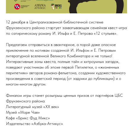
12 декабря в Централизованной библиотечной системе
Фрунзенского района стартует захватывающая семейная квест-игра
по сатирическому роману И. Ильфа и Е. Петрова «12 стульев».
Предлагаем отправиться в авантюрное, а порой даже опасное
приключение по мотивам созданной И. Ильфом и Е. Петровым
литературной вселенной Великого Комбинатора и не только!
Интерактивные зоны квеста, полные тайн и хитроумных загадок,
поведают участникам об эпохе первой Пятилетки, о «жизненных
перипетиях» авторов романа-фельетона, создании художественного
произведения в советский период (от задумки до публикации) и о
многом-многом другом.
Финалом игры станет розыгрыш ценных призов от партнёров ЦБС
Фрунзенского района:
Литературный музей «XX век»
Музей «Море Чая»
Кафе «Брикс Фуд Микс»
Издательство «Азбука-Аттикус»