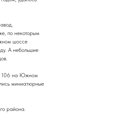
авод,
же, по некоторым
Южном шоссе
оду. А небольшие
ов.
№ 106 на Южном
ились миниатюрные
го района.