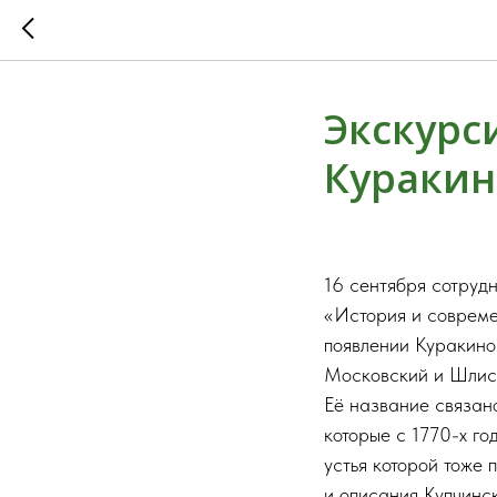
Экскурс
Куракин
16 сентября сотруд
«История и совреме
появлении Куракино
Московский и Шлисс
Её название связан
которые с 1770-х го
устья которой тоже
и описания Купчинск