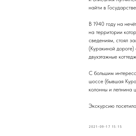
найти в Государств
В 1940 году на неч
на территории котор
сведениям, стоял з
(Куракиной дороге) 
двухэтажные коттедж
С большим интерес
шоссе (бывшая Кура
колонны и лепнина 
Экскурсию посетило
2021-09-17 15:15