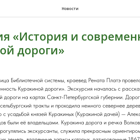
Новости
ия «История и современ
ой дороги»
ница Библиотечной системы, краевед Рената Платэ провел
нность Куракиной дороги». Экскурсия началась с расска
й дороги на картах Санкт-Петербургской губернии. Доро
ельбургский тракты и проходила немного севернее дерев
о с усадьбой князей Куракиных (Куракиной дачей) — Алек
дов были её владельцами. Куракина дорога и речка Волков
 прогулялись экскурсанты, служила прекрасным ориентиро
их земель, владенные записи которых, датированные 1867