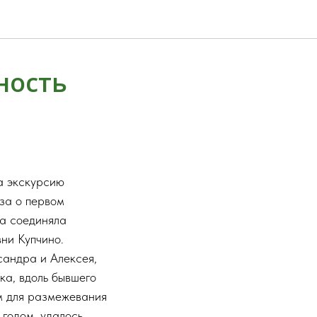
ность
а экскурсию
за о первом
га соединяла
ни Купчино.
сандра и Алексея,
ка, вдоль бывшего
м для размежевания
 годом, удалось