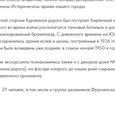
енном Историческом архиве нашего города.
ётной стороне Куракиной дороги был построен Кирпичный з
ого во время войны располагался танковый батальон и да
амаскированный бронепоезд. С довоенного времени на 
сохранились здания яслей и школы, построенные в 1936 г
и были возведены уже позднее, в самом начале 1950-х год
ом экскурсанты познакомились также и с декором дома 
кина дорога), на фасаде которого до наших дней сохран
цветочного орнамента.
 29 человек, в том числе и группа школьников Фрунзенско