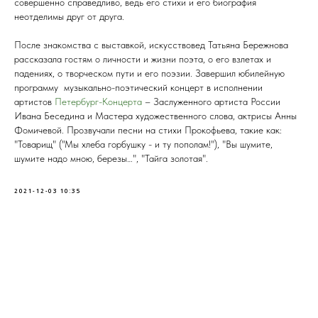
совершенно справедливо, ведь его стихи и его биография
неотделимы друг от друга.
После знакомства с выставкой, искусствовед Татьяна Бережнова
рассказала гостям о личности и жизни поэта, о его взлетах и
падениях, о творческом пути и его поэзии. Завершил юбилейную
программу музыкально-поэтический концерт в исполнении
артистов
Петербург-Концерта
– Заслуженного артиста России
Ивана Беседина и Мастера художественного слова, актрисы Анны
Фомичевой. Прозвучали песни на стихи Прокофьева, такие как:
"Товарищ" ("Мы хлеба горбушку - и ту пополам!"), "Вы шумите,
шумите надо мною, березы…", "Тайга золотая".
2021-12-03 10:35