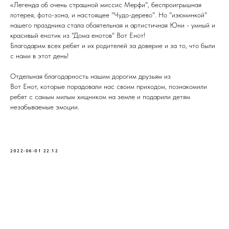
«Легенда об очень страшной миссис Мерфи", беспрои
грышная
лотерея, фото-зона, и настоящее "Чудо-дерево". Но "изюминкой"
нашего праздника стала обаятельная и артистичная Юни - умный и
красивый енотик из "Дома енотов"
Вот Енот
!
Благодарим всех ребят и их родителей за доверие и за то, что были
с нами в этот день!
Отдельная благодарность нашим дорогим друзьям из
Вот Енот
, которые порадовали нас своим приходом, познакомили
ребят с самым милым хищником на земле и подарили детям
незабываемые эмоции.
2022-06-01 22:12