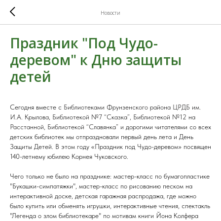
Новости
Праздник "Под Чудо-
деревом" к Дню защиты
детей
Сегодня вместе с
Библиотеками Фрунзенского района
ЦРДБ им.
И.А. Крылова
,
Библиотекой №7 “Сказка”
,
Библиотекой №12 на
Расстанной
,
Библиотекой “Славянка”
и
дорогими читателями со всех
детских библиотек мы отпраздновали первый день лета и День
Защиты Детей. В этом году «Праздник под Чудо-деревом» посвящен
140-летнему юбилею Корнея Чуковского.
Чего только не было на празднике: мастер-класс по бумагопластике
"Букашки-симпатяжки", мастер-класс по рисованию песком на
интерактивной доске, детская гаражная распродажа, где можно
было купить или обменять игрушки, интерактивные чтения, спектакль
"Легенда о злом библиотекаре" по мотивам книги Йона Колфера