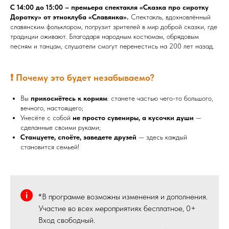
С 14:00 до 15:00 – премьера спектакля «Сказка про сиротку
Доротку» от этноклуба «Славянка».
Спектакль, вдохновлённый
славянским фольклором, погрузит зрителей в мир доброй сказки, где
традиции оживают. Благодаря народным костюмам, обрядовым
песням и танцам, слушатели смогут перенестись на 200 лет назад.
❗ Почему это будет незабываемо?
Вы
прикоснётесь к корням
: станете частью чего-то большого,
вечного, настоящего;
Унесёте с собой
не просто сувениры, а кусочки души
—
сделанные своими руками;
Станцуете, споёте, заведете друзей
— здесь каждый
становится семьей!
*В программе возможны изменения и дополнения.
Участие во всех мероприятиях бесплатное, 0+
Вход свободный.