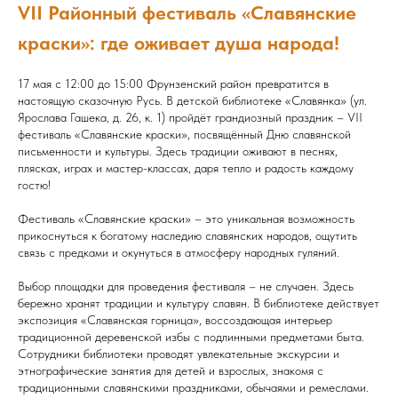
VII Районный фестиваль «Славянские
краски»: где оживает душа народа!
17 мая с 12:00 до 15:00 Фрунзенский район превратится в
настоящую сказочную Русь. В детской библиотеке «Славянка» (ул.
Ярослава Гашека, д. 26, к. 1) пройдёт грандиозный праздник – VII
фестиваль «Славянские краски», посвящённый Дню славянской
письменности и культуры. Здесь традиции оживают в песнях,
плясках, играх и мастер-классах, даря тепло и радость каждому
гостю!
Фестиваль «Славянские краски» – это уникальная возможность
прикоснуться к богатому наследию славянских народов, ощутить
связь с предками и окунуться в атмосферу народных гуляний.
Выбор площадки для проведения фестиваля – не случаен. Здесь
бережно хранят традиции и культуру славян. В библиотеке действует
экспозиция «Славянская горница», воссоздающая интерьер
традиционной деревенской избы с подлинными предметами быта.
Сотрудники библиотеки проводят увлекательные экскурсии и
этнографические занятия для детей и взрослых, знакомя с
традиционными славянскими праздниками, обычаями и ремеслами.