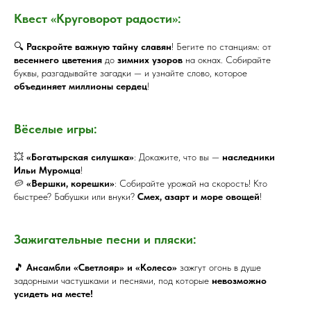
Квест «Круговорот радости»:
🔍
Раскройте важную тайну славян
! Бегите по станциям: от
весеннего цветения
до
зимних узоров
на окнах. Собирайте
буквы, разгадывайте загадки — и узнайте слово, которое
объединяет миллионы сердец
!
Вёселые игры:
💥
«Богатырская силушка»
: Докажите, что вы —
наследники
Ильи Муромца
!
🥔
«Вершки, корешки»
: Собирайте урожай на скорость! Кто
быстрее? Бабушки или внуки?
Смех, азарт и море овощей
!
Зажигательные песни и пляски:
🎵
Ансамбли «Светлояр» и «Колесо»
зажгут огонь в душе
задорными частушками и песнями, под которые
невозможно
усидеть на месте!