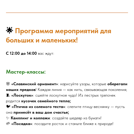
🌟
Программа мероприятий для
больших и маленьких!
С 12:00 до 14:00
вас ждут:
Мастер-классы:
🌸
«Славянский орнамент»
: нарисуйте узоры, которые
оберегали
наших предков
! Каждая линия — как нить, связывающая поколения;
🧵
«Лоскуток»
: сшейте лоскутное чудо! Из пестрых тряпочек
родится
кусочек семейного тепла;
🐦
«Птичка из соленого теста»
: слепите птицу-веснянку — пусть
она
принесёт в ваш дом счастье;
✨
Квиллинг и коллажи
: создайте шедевр из бумаги!
🌱
«Посадка»
: посадите росток и станьте ближе к природе!