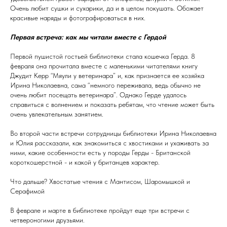
Очень любит сушки и сухарики, да и в целом покушать. Обожает
красивые наряды и фотографироваться в них.
Первая встреча: как мы читали вместе с Гердой
Первой пушистой гостьей библиотеки стала кошечка Герда. 8
февраля она прочитала вместе с маленькими читателями книгу
Джудит Керр “Мяули у ветеринара” и, как признается ее хозяйка
Ирина Николаевна, сама “немного переживала, ведь обычно не
очень любит посещать ветеринара”. Однако Герде удалось
справиться с волнением и показать ребятам, что чтение может быть
очень увлекательным занятием.
Во второй части встречи сотрудницы библиотеки Ирина Николаевна
и Юлия рассказали, как знакомиться с хвостиками и ухаживать за
ними, какие особенности есть у породы Герды - Британской
короткошерстной - и какой у британцев характер.
Что дальше? Хвостатые чтения с Мантисом, Шаромышкой и
Серафимой
В феврале и марте в библиотеке пройдут еще три встречи с
четвероногими друзьями.