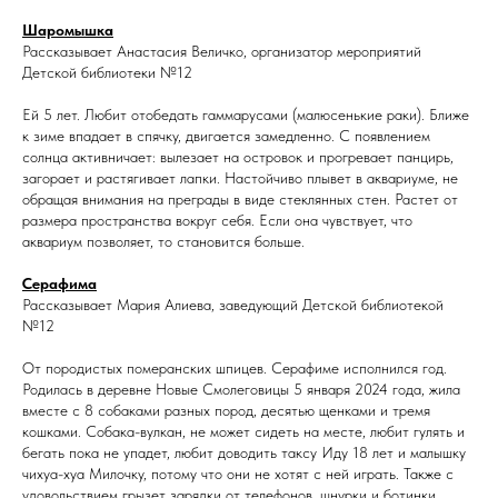
Шаромышка
Рассказывает Анастасия Величко, организатор мероприятий
Детской библиотеки №12
Ей 5 лет. Любит отобедать гаммарусами (малюсенькие раки). Ближе
к зиме впадает в спячку, двигается замедленно. С появлением
солнца активничает: вылезает на островок и прогревает панцирь,
загорает и растягивает лапки. Настойчиво плывет в аквариуме, не
обращая внимания на преграды в виде стеклянных стен. Растет от
размера пространства вокруг себя. Если она чувствует, что
аквариум позволяет, то становится больше.
Серафима
Рассказывает Мария Алиева, заведующий Детской библиотекой
№12
От породистых померанских шпицев. Серафиме исполнился год.
Родилась в деревне Новые Смолеговицы 5 января 2024 года, жила
вместе с 8 собаками разных пород, десятью щенками и тремя
кошками. Собака-вулкан, не может сидеть на месте, любит гулять и
бегать пока не упадет, любит доводить таксу Иду 18 лет и малышку
чихуа-хуа Милочку, потому что они не хотят с ней играть. Также с
удовольствием грызет зарядки от телефонов, шнурки и ботинки.