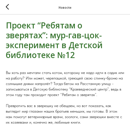
Новости
Проект “Ребятам о
зверятах”: мур-гав-цок-
эксперимент в Детской
библиотеке №12
Вы хоть раз мечтали стать котом, которому не надо идти в садик или
на работу? Или может, черепашкой, греющей свою спинку-броню на
солнышке днями напролёт? Тогда бегом на Расстанную улицу -
записываться в Детскую библиотеку “Краеведческий центр”, ведь в
этом году там проходит проект “Ребятам о зверятах”.
Превратить вас в зверюшку не обещаем, но вот показать, как
выглядит мир глазами наших братьев меньших, мы готовы. В этом
нам помогут ветеринарные врачи, зоологи, сами зверюшки вместе с
их хозяевами и, конечно же, любимые книги.