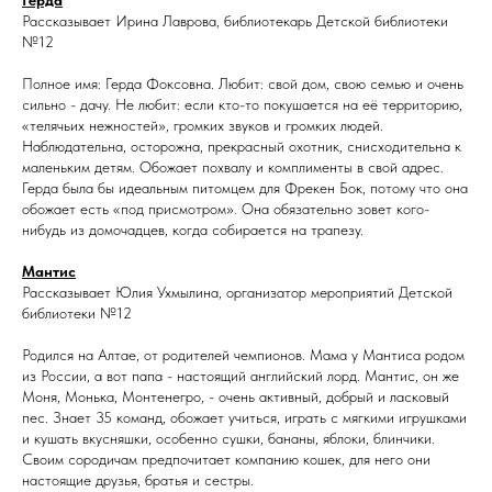
Герда
Рассказывает Ирина Лаврова, библиотекарь Детской библиотеки
№12
Полное имя: Герда Фоксовна. Любит: свой дом, свою семью и очень
сильно - дачу. Не любит: если кто-то покушается на её территорию,
«телячьих нежностей», громких звуков и громких людей.
Наблюдательна, осторожна, прекрасный охотник, снисходительна к
маленьким детям. Обожает похвалу и комплименты в свой адрес.
Герда была бы идеальным питомцем для Фрекен Бок, потому что она
обожает есть «под присмотром». Она обязательно зовет кого-
нибудь из домочадцев, когда собирается на трапезу.
Мантис
Рассказывает Юлия Ухмылина, организатор мероприятий Детской
библиотеки №12
Родился на Алтае, от родителей чемпионов. Мама у Мантиса родом
из России, а вот папа - настоящий английский лорд. Мантис, он же
Моня, Монька, Монтенегро, - очень активный, добрый и ласковый
пес. Знает 35 команд, обожает учиться, играть с мягкими игрушками
и кушать вкусняшки, особенно сушки, бананы, яблоки, блинчики.
Своим сородичам предпочитает компанию кошек, для него они
настоящие друзья, братья и сестры.