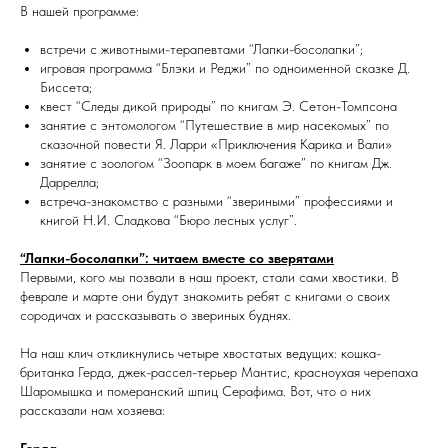
В нашей программе:
встречи с животными-терапевтами “Лапки-босолапки”;
игровая программа “Блэки и Реджи” по одноименной сказке Д.
Биссета;
квест “Следы дикой природы” по книгам Э. Сетон-Томпсона
занятие с энтомологом “Путешествие в мир насекомых” по
сказочной повести Я. Ларри «Приключения Карика и Вали»
занятие с зоологом “Зоопарк в моем багаже” по книгам Дж.
Даррелла;
встреча-знакомство с разными “звериными” профессиями и
книгой Н.И. Сладкова “Бюро лесных услуг”.
“Лапки-босолапки”: читаем вместе со зверятами
Первыми, кого мы позвали в наш проект, стали сами хвостики. В
феврале и марте они будут знакомить ребят с книгами о своих
сородичах и рассказывать о звериных буднях.
На наш клич откликнулись четыре хвостатых ведущих: кошка-
британка Герда, джек-рассел-терьер Мантис, красноухая черепаха
Шаромышка и померанский шпиц Серафима. Вот, что о них
рассказали нам хозяева: