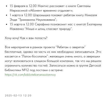
15 февраля в 12.00 Мантис расскажет о книге Светланы
Мерхасиной «Абонент временно отдыхает»;
1 марта в 12.00 Шаромышка покажет ребятам книгу Михаэля
Энде “Транквилла Неуклюжевна”;
15 марта в 12.00 Серафима познакомит нас с книгой Екатерины
Макеенко “Миша и шпиц спасают природу”.
Хочу-хочу! Как к вам попасть?
Все мероприятия в рамках проекта “Ребятам о зверятах”
бесплатные, однако на часть из них необходимо записываться. Это
касается и “Лапок-босолапок”: желающих очень много, а зверюшки
могут волноваться в слишком большой компании, так что мы решили
ограничить количество гостей. Записаться можно в группе Детской
библиотеки №12 под постами о встрече:
https://vk.com/bibliotekanarasstannoy
2025-02-13 12:20