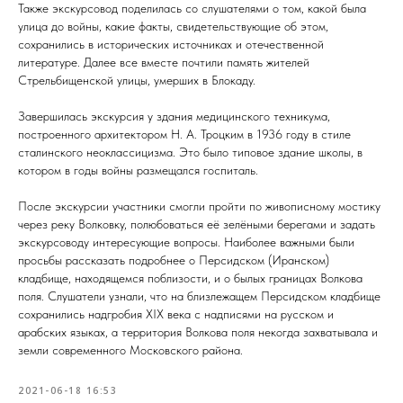
Также экскурсовод поделилась со слушателями о том, какой была
улица до войны, какие факты, свидетельствующие об этом,
сохранились в исторических источниках и отечественной
литературе. Далее все вместе почтили память жителей
Стрельбищенской улицы, умерших в Блокаду.
Завершилась экскурсия у здания медицинского техникума,
построенного архитектором Н. А. Троцким в 1936 году в стиле
сталинского неоклассицизма. Это было типовое здание школы, в
котором в годы войны размещался госпиталь.
После экскурсии участники смогли пройти по живописному мостику
через реку Волковку, полюбоваться её зелёными берегами и задать
экскурсоводу интересующие вопросы. Наиболее важными были
просьбы рассказать подробнее о Персидском (Иранском)
кладбище, находящемся поблизости, и о былых границах Волкова
поля. Слушатели узнали, что на близлежащем Персидском кладбище
сохранились надгробия XIX века с надписями на русском и
арабских языках, а территория Волкова поля некогда захватывала и
земли современного Московского района.
2021-06-18 16:53