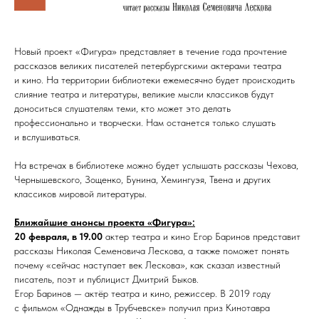
Новый проект «Фигура» представляет в течение года прочтение
рассказов великих писателей петербургскими актерами театра
и кино. На территории библиотеки ежемесячно будет происходить
слияние театра и литературы, великие мысли классиков будут
доноситься слушателям теми, кто может это делать
профессионально и творчески. Нам останется только слушать
и вслушиваться.
На встречах в библиотеке можно будет услышать рассказы Чехова,
Чернышевского, Зощенко, Бунина, Хемингуэя, Твена и других
классиков мировой литературы.
Ближайшие анонсы проекта «Фигура»:
20 февраля, в 19.00
актер театра и кино Егор Баринов представит
рассказы Николая Семеновича Лескова, а также поможет понять
почему «сейчас наступает век Лескова», как сказал известный
писатель, поэт и публицист Дмитрий Быков.
Егор Баринов — актёр театра и кино, режиссер. В 2019 году
с фильмом «Однажды в Трубчевске» получил приз Кинотавра