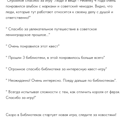
"Огромное спасибо за игру "Люди и вещи"! Ребёнку 4 года очень
понравился альбом с марками и советский чемодан. Видно, что
люди, которые тут работают относятся к своему делу с душой и
ответственно!"
" Спасибо за увлекательное путешествие в советское
ленинградское прошлое..."
" Очень понравился этот квест"
" Прошли 3 библиотеки, в этой понравилось больше всего"
" Огромное спасибо библиотеке за интересную квест-игру"
" Неожиданно! Очень интересно. Поеду дальше по библиотекам".
" Всегда испытывал сложности с тем, как отличить короля от ферзя.
Спасибо за игру!"
Скоро в Библиотеках стартует новая игра, следите за новостями!