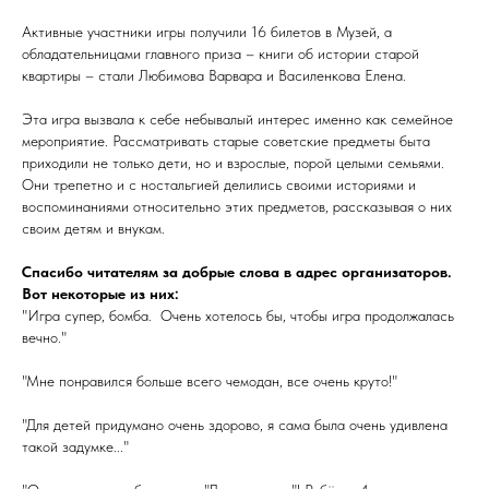
Активные участники игры получили 16 билетов в Музей, а
обладательницами главного приза – книги об истории старой
квартиры – стали Любимова Варвара и Василенкова Елена.
Эта игра вызвала к себе небывалый интерес именно как семейное
мероприятие. Рассматривать старые советские предметы быта
приходили не только дети, но и взрослые, порой целыми семьями.
Они трепетно и с ностальгией делились своими историями и
воспоминаниями относительно этих предметов, рассказывая о них
своим детям и внукам.
Спасибо читателям за добрые слова в адрес организаторов.
Вот некоторые из них:
"Игра супер, бомба. Очень хотелось бы, чтобы игра продолжалась
вечно."
"Мне понравился больше всего чемодан, все очень круто!"
"Для детей придумано очень здорово, я сама была очень удивлена
такой задумке..."