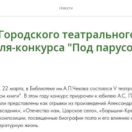
Новости
 Городского театральног
ля-конкурса "Под парус
 22 марта, в Библиотеке им.А.П.Чехова состоялся V теат
м книги". В этом году конкурс приурочен к юбилею А.С. П
ыли представлены как отрывки из произведений Александ
всадник», «Отечество нам, Царское село», «Барышня-Кре
 композиции, посвященные биографии поэта и его влиянию
ературную жизнь.