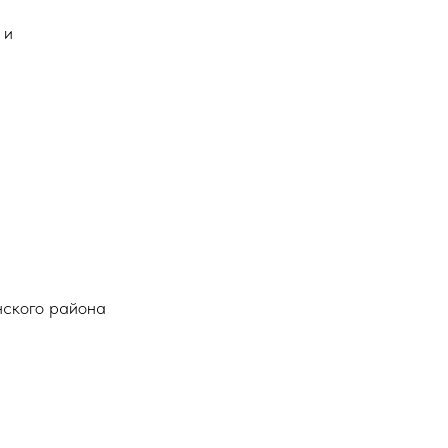
 и
нского района