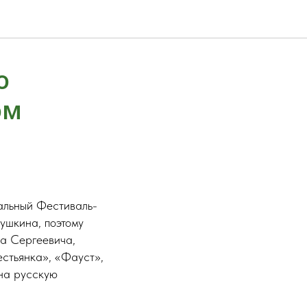
о
ом
ральный Фестиваль-
ушкина, поэтому
ра Сергеевича,
стьянка», «Фауст»,
 на русскую