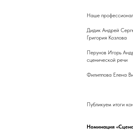
Наше профессионал
Дидик Андрей Серге
Григория Козлова
Перунов Игорь Андр
сценической речи
Филиппова Елена Ви
Публикуем итоги ко
Номинация «Сцена 