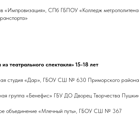
тив «Импровизация», СПб ГБПОУ «Колледж метрополитена
транспорта»
из театрального спектакля» 15-18 лет
ьная студия «Дар», ГБОУ СШ № 630 Приморского района
ная группа «Бенефис» ГБУ ДО Дворец Творчества Пушки
кое объединение «Млечный путь», ГБОУ СШ № 367