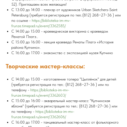
52). Приглашаем всех желающих!
С 13:00 до 14:00 - пленэр от художников Urban Sketchers-Saint
Petersburg (требуется регистрация по тел.:(812) 268−27−36 ) или
по ссылке -
https://biblioteka-im-mv-
frunze.timepad.ru/event/3362585/
С 14:00 до 15:00 - краеведческая викторина с краеведом
Ренатой Платэ..
С 15:00 до 16:00 - лекция краеведа Ренаты Платэ «История
района Купчино».
С 16:00 до 17:00 - знакомство с экспозицией музея Купчино
Творческие мастер-классы:
С 14:00 до 15:00 - изготовление топера "Цыплёнок" для детей
(требуется регистрация по тел.: (812) 268−27−36 ) или по
телефону -
https://biblioteka-im-mv-
frunze.timepad.ru/event/3362603/
С 15:00 до 16:00 - акварельный мастер-класс "Купчинская
яблоня" (требуется регистрация по тел.: (812) 268−27−36 ) или
по телефону -
https://biblioteka-im-mv-
frunze.timepad.ru/event/3362606/
С 16:00 до 17:00 - танцевальный мастер-класс от фольклорного