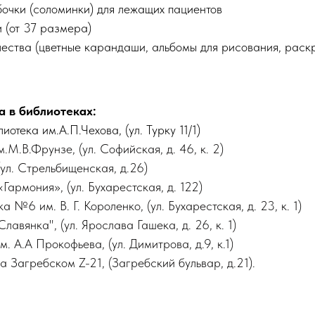
очки (соломинки) для лежащих пациентов
 (от 37 размера)
ества (цветные карандаши, альбомы для рисования, раск
 в библиотеках:
отека им.А.П.Чехова, (ул. Турку 11/1)
.М.В.Фрунзе, (ул. Софийская, д. 46, к. 2)
ул. Стрельбищенская, д.26)
«Гармония»
, (ул. Бухарестская, д. 122)
ка №6 им. В. Г. Короленко
, (ул. Бухарестская, д. 23, к. 1)
Славянка"
, (ул. Ярослава Гашека, д. 26, к. 1)
м. А.А Прокофьева
, (ул. Димитрова, д.9, к.1)
а Загребском Z-21
, (Загребский бульвар, д.21).