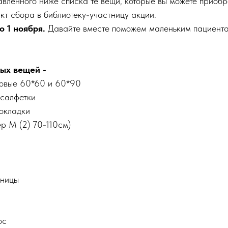
авленного ниже списка те вещи, которые вы можете приобр
нкт сбора в библиотеку-участницу акции.
о 1 ноября.
Давайте вместе поможем маленьким пациента
ых вещей -
овые 60*60 и 60*90
 салфетки
окладки
р М (2) 70-110см)
ницы
ос