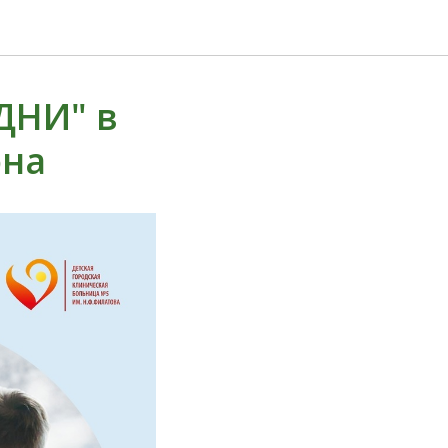
ДНИ" в
она