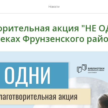
Новости
орительная акция "НЕ О
еках Фрунзенского рай