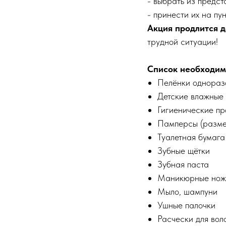
- выбрать из предст
- принести их на пу
Акция продлится д
трудной ситуации!
Список необходим
Пелёнки однораз
Детские влажные
Гигиенические пр
Памперсы (разме
Туалетная бумага
Зубные щётки
Зубная паста
Маникюрные нож
Мыло, шампуни
Ушные палочки
Расчески для вол