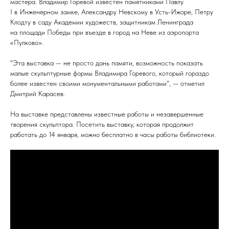
мастера. Владимир Горевой известен памятниками Павлу
I в Инженерном замке, Александру Невскому в Усть-Ижоре, Петру
Клодту в саду Академии художеств, защитникам Ленинграда
на площади Победы при въезде в город на Неве из аэропорта
«Пулково».
"Эта выставка — не просто дань памяти, возможность показать
малые скульптурные формы Владимира Горевого, который гораздо
более известен своими монументальными работами", — отметил
Дмитрий Карасев.
На выставке представлены известные работы и незавершенные
творения скульптора. Посетить выставку, которая продолжит
работать до 14 января, можно бесплатно в часы работы библиотеки.