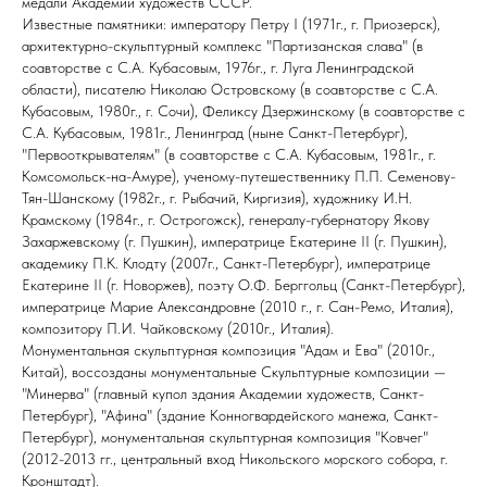
медали Академии художеств СССР.
Известные памятники: императору Петру I (1971г., г. Приозерск),
архитектурно-скульптурный комплекс "Партизанская слава" (в
соавторстве с С.А. Кубасовым, 1976г., г. Луга Ленинградской
области), писателю Николаю Островскому (в соавторстве с С.А.
Кубасовым, 1980г., г. Сочи), Феликсу Дзержинскому (в соавторстве с
С.А. Кубасовым, 1981г., Ленинград (ныне Санкт-Петербург),
"Первооткрывателям" (в соавторстве с С.А. Кубасовым, 1981г., г.
Комсомольск-на-Амуре), ученому-путешественнику П.П. Семенову-
Тян-Шанскому (1982г., г. Рыбачий, Киргизия), художнику И.Н.
Крамскому (1984г., г. Острогожск), генералу-губернатору Якову
Захаржевскому (г. Пушкин), императрице Екатерине II (г. Пушкин),
академику П.К. Клодту (2007г., Санкт-Петербург), императрице
Екатерине II (г. Новоржев), поэту О.Ф. Берггольц (Санкт-Петербург),
императрице Марие Александровне (2010 г., г. Сан-Ремо, Италия),
композитору П.И. Чайковскому (2010г., Италия).
Монументальная скульптурная композиция "Адам и Ева" (2010г.,
Китай), воссозданы монументальные Скульптурные композиции —
"Минерва" (главный купол здания Академии художеств, Санкт-
Петербург), "Афина" (здание Конногвардейского манежа, Санкт-
Петербург), монументальная скульптурная композиция "Ковчег"
(2012-2013 гг., центральный вход Никольского морского собора, г.
Кронштадт).