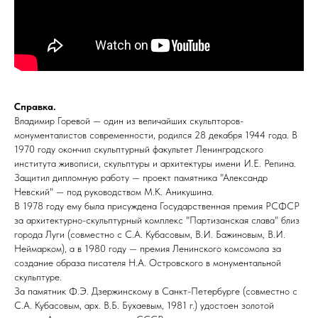
Справка.
Владимир Горевой — один из величайших скульпторов-
монументалистов современности, родился 28 декабря 1944 года. В
1970 году окончил скульптурный факультет Ленинградского
института живописи, скульптуры и архитектуры имени И.Е. Репина.
Защитил дипломную работу — проект памятника "Александр
Невский" — под руководством М.К. Аникушина.
В 1978 году ему была присуждена Государственная премия РСФСР
за архитектурно-скульптурный комплекс "Партизанская слава" близ
города Луги (совместно с С.А. Кубасовым, В.И. Бажиновым, В.И.
Неймарком), а в 1980 году — премия Ленинского комсомола за
создание образа писателя Н.А. Островского в монументальной
скульптуре.
За памятник Ф.Э. Дзержинскому в Санкт-Петербурге (совместно с
С.А. Кубасовым, арх. В.Б. Бухаевым, 1981 г.) удостоен золотой