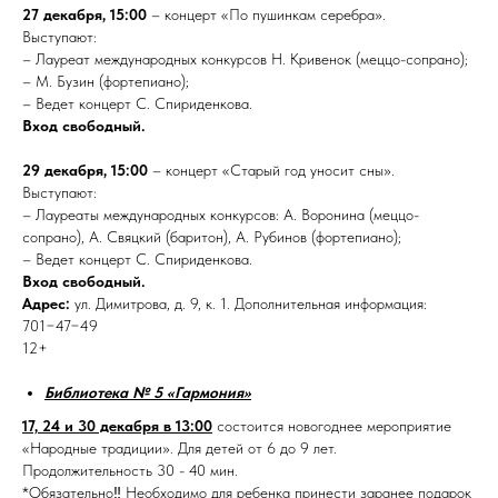
27 декабря, 15:00
– концерт «По пушинкам серебра».
Выступают:
– Лауреат международных конкурсов Н. Кривенок (меццо-сопрано);
– М. Бузин (фортепиано);
– Ведет концерт С. Спириденкова.
Вход свободный.
29 декабря, 15:00
– концерт «Старый год уносит сны».
Выступают:
– Лауреаты международных конкурсов: А. Воронина (меццо-
сопрано), А. Свяцкий (баритон), А. Рубинов (фортепиано);
– Ведет концерт С. Спириденкова.
Вход свободный.
Адрес:
ул. Димитрова, д. 9, к. 1. Дополнительная информация:
701−47−49
12+
Библиотека № 5 «Гармония»
17, 24 и 30 декабря в 13:00
состоится новогоднее мероприятие
«Народные традиции». Для детей от 6 до 9 лет.
Продолжительность 30 - 40 мин.
*Обязательно‼ Необходимо для ребенка принести заранее подарок