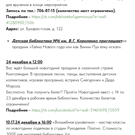
для вручения в конце мероприятия.
Запись по тел.: 706-87-15 (количество мест ограничено).
Подробнее -
https://vk.com/biblioteka5garmoniya?w=wall-
41280900_1506
Адрес:
ул. Бухарестская, д. 122.
Детская библиотека №6 им. В.Г. Короленко приглашает
на
праздник «Тайна Нового года или как Винни-Пух ёлку искал».
24 декабря в 12:00
Вас ждёт большой новогодний праздник в сказочной стране
Книголяндия. В программе песни, танцы, выступления детских
коллективов, игровая программа, встреча Снегурочки и Деда
Мороза.
Бесплатно. Как получить билет? Пройти Новогодний квест с 14 по
23 декабря в рабочее время библиотеки. Количество билетов
ограниченно!
Подробнее -
https://vk.com/korolenko6?w=wall-31461698_15059
10,17,24 декабря в 16:00
«Волшебная рукавичка» - мастер-классы
по новогодним поделкам в студии Рукоделия. Платно. Стоимость
300Р для читателей библиотеки. 6+