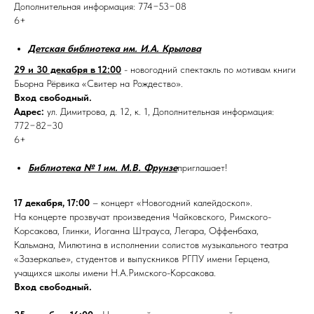
Дополнительная информация: 774−53−08
6+
Детская библиотека им. И.А. Крылова
29 и 30 декабря в 12:00
- новогодний спектакль по мотивам книги
Бьорна Рёрвика «Свитер на Рождество».
Вход свободный.
Адрес:
ул. Димитрова, д. 12, к. 1, Дополнительная информация:
772−82−30
6+
Библиотека № 1 им. М.В. Фрунзе
приглашает!
17 декабря, 17:00
– концерт «Новогодний калейдоскоп».
На концерте прозвучат произведения Чайковского, Римского-
Корсакова, Глинки, Иоганна Штрауса, Легара, Оффенбаха,
Кальмана, Милютина в исполнении солистов музыкального театра
«Зазеркалье», студентов и выпускников РГПУ имени Герцена,
учащихся школы имени Н.А.Римского-Корсакова.
Вход свободный.