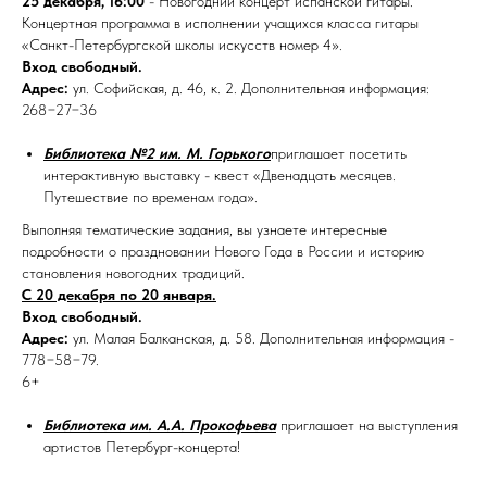
25 декабря, 16:00
- Новогодний концерт испанской гитары.
Концертная программа в исполнении учащихся класса гитары
«Санкт-Петербургской школы искусств номер 4».
Вход свободный.
Адрес:
ул. Софийская, д. 46, к. 2. Дополнительная информация:
268−27−36
Библиотека №2 им. М. Горького
приглашает посетить
интерактивную выставку - квест «Двенадцать месяцев.
Путешествие по временам года».
Выполняя тематические задания, вы узнаете интересные
подробности о праздновании Нового Года в России и историю
становления новогодних традиций.
С 20 декабря по 20 января.
Вход свободный.
Адрес:
ул. Малая Балканская, д. 58. Дополнительная информация -
778−58−79.
6+
Библиотека им. А.А. Прокофьева
приглашает на выступления
артистов Петербург-концерта!