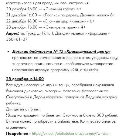
Мастер-классы для праздничного настроения!
20 декабря 16:00 — «Снежный город» 4+
21 декабря 16:00 — «Роспись по дереву. Двойной мазок» 6+
22 декабря 16:00 — «Ёлочный шар кимекоми» 6+
23 декабря 16:00 — «Снегирь из пряжи» 4+
Адрес:
ул. Турку, д. 17, к. 1. Дополнительная информация -
360−81−37
Детская библиотека № 12 «Краеведческий центр»
приглашает на самое зажигательное в этом уходящем году,
энергичное, оригинальное и незабываемое мероприятие -
новогоднюю игровую программу «Ой, а ты кто?».
25 декабря, в 14:00
Вас ждут: новогодние игры и танцы, серебряная искрящаяся
бумажная дискотека, аквагрим, фотозона, фотосессия со
Снегурочкой и Дедом Морозом, подарки от Дедушки каждому
ребенку.
Для детей от 6 лет.
❗Вход на праздник по билетам. Стоимость билета 300 рублей.
Билеты можно приобрести в библиотеке. Количество билетов
ограничено.
Подробнее -
https://vk.com/bibliotekanarasstannoy?w=wall-