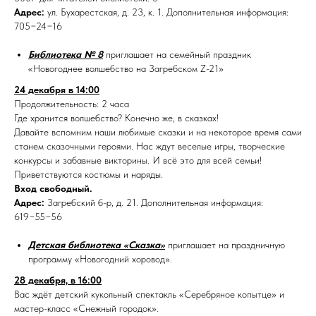
Адрес:
ул. Бухарестская, д. 23, к. 1. Дополнительная информация:
705−24−16
Библиотека № 8
приглашает на
семейный праздник
«Новогоднее волшебство на Загребском Z-21»
24 декабря в 14:00
Продолжительность: 2 часа
Где хранится волшебство? Конечно же, в сказках!
Давайте вспомним наши любимые сказки и на некоторое время сами
станем сказочными героями. Нас ждут веселые игры, творческие
конкурсы и забавные викторины. И всё это для всей семьи!
Приветствуются костюмы и наряды.
Вход свободный.
Адрес:
Загребский б-р, д. 21. Дополнительная информация:
619−55−56
Детская библиотека «Сказка»
приглашает на праздничную
программу «Новогодний хоровод».
28 декабря, в 16:00
Вас ждёт детский кукольный спектакль «Серебряное копытце» и
мастер-класс «Снежный городок».