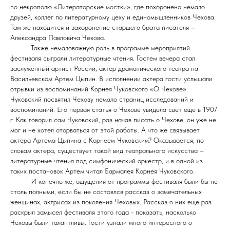
по некрополю «Литераторские мостки», где похоронено немало
друзей, коллег по литературному цеху и единомышленников Чехова.
Там же находится и захоронение старшего брата писателя –
Александра Павловича Чехова.
Также немаловажную роль в программе мероприятий
фестиваля сыграли литературные чтения. Гостем вечера стал
заслуженный артист России, актер драматического театра на
Васильевском Артем Цыпин. В исполнении актера гости услышали
отрывки из воспоминаний Корнея Чуковского «О Чехове».
Чуковский посвятил Чехову немало страниц исследований и
воспоминаний. Его первая статья о Чехове увидела свет еще в 1907
г. Как говорил сам Чуковский, раз начав писать о Чехове, он уже не
мог и не хотел оторваться от этой работы. А что же связывает
актера Артема Цыпина с Корнеем Чуковским? Оказывается, по
словам актера, существует такой вид театрального искусства –
литературные чтения под симфонический оркестр, и в одной из
таких постановок Артем читал Бармалея Корнея Чуковского.
И конечно же, ощущения от программы фестиваля были бы не
столь полными, если бы не состоялся рассказ о замечательных
женщинах, актрисах из поколения Чеховых. Рассказ о них еще раз
раскрыл замысел фестиваля этого года - показать, насколько
Чеховы были талантливы. Гости узнали много интересного о