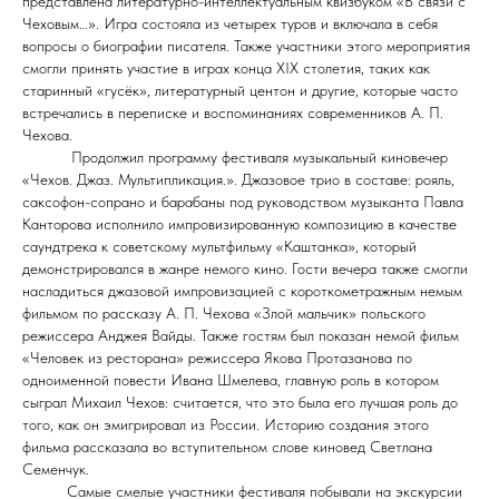
представлена литературно-интеллектуальным квизбуком «В связи с
Чеховым…». Игра состояла из четырех туров и включала в себя
вопросы о биографии писателя. Также участники этого мероприятия
смогли принять участие в играх конца XIX столетия, таких как
старинный «гусёк», литературный центон и другие, которые часто
встречались в переписке и воспоминаниях современников А. П.
Чехова.
Продолжил программу фестиваля музыкальный киновечер
«Чехов. Джаз. Мультипликация.». Джазовое трио в составе: рояль,
саксофон-сопрано и барабаны под руководством музыканта Павла
Канторова исполнило импровизированную композицию в качестве
саундтрека к советскому мультфильму «Каштанка», который
демонстрировался в жанре немого кино. Гости вечера также смогли
насладиться джазовой импровизацией с короткометражным немым
фильмом по рассказу А. П. Чехова «Злой мальчик» польского
режиссера Анджея Вайды. Также гостям был показан немой фильм
«Человек из ресторана» режиссера Якова Протазанова по
одноименной повести Ивана Шмелева, главную роль в котором
сыграл Михаил Чехов: считается, что это была его лучшая роль до
того, как он эмигрировал из России. Историю создания этого
фильма рассказала во вступительном слове киновед Светлана
Семенчук.
Самые смелые участники фестиваля побывали на экскурсии