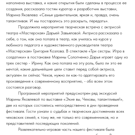
наполнена выставка, и какие открытия были сделаны в процессе ее
создания, рассказала гостям куратор и разработчик выставки,
Марина Яковлева: «Семья удивительная, яркая и, правда, очень
талантливая. И мы постарались это раскрыть, передать».
Продолжила мероприятие творческая встреча с актрисой
театра «Мастерская» Дарьей Завьяловой. Актриса рассказала о
себе, о том, как она попала в театр, как училась на курсе у
любимого педагога и художественного руководителя театра
«Мастерская» Григория Козлова. В спектакле «Три сестры. Игра в
солдатики» в постановке Марины Солопченко Дарья играет одну из
трех сестер - Ирину. Как она попала на эту роль, было ли это ее
мечтой, какие дальнейшие цели ставит перед собой актриса,
актуален ли сейчас Чехов, нужно ли как-то адаптировать его
произведения к современному восприятию, - обо всем этом
состоялся разговор.
Программой мероприятий предусмотрен ряд экскурсий
Марины Яковлевой по выставке «Экие вы, Чеховы, талантливые!»,
две из которых состоялись непосредственно в дни проведения
фестиваля. Гости узнали о судьбах и творческих достижениях всех
чеховских семей, к тому же, не только его современников, но и
представителей последующих поколений.
Развлекательно-игровая часть нашего фестиваля была