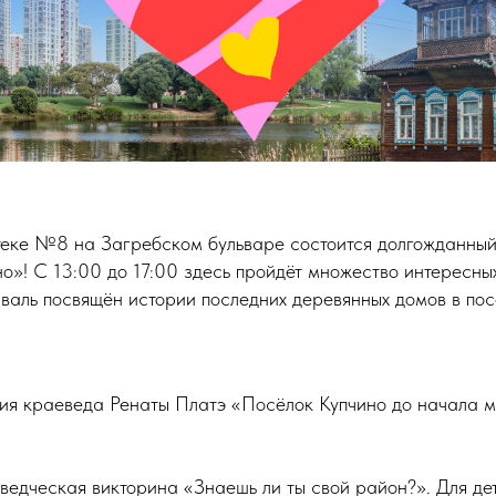
теке №8 на Загребском бульваре состоится долгожданны
но»! С 13:00 до 17:00 здесь пройдёт множество интересн
валь посвящён истории последних деревянных домов в пос
я краеведа Ренаты Платэ «Посёлок Купчино до начала 
едческая викторина «Знаешь ли ты свой район?». Для дет