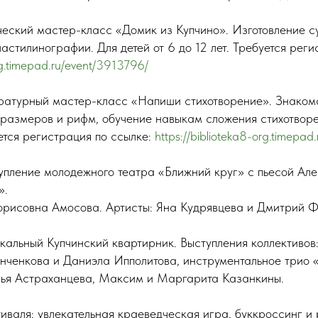
ческий мастер-класс «Домик из Купчино». Изготовление с
астилинографии. Для детей от 6 до 12 лет. Требуется реги
org.timepad.ru/event/3913796/
ратурный мастер-класс «Напиши стихотворение». Знаком
 размеров и рифм, обучение навыкам сложения стихотвор
ется регистрация по ссылке:
https://biblioteka8-org.timepa
пление молодежного театра «Ближний круг» с пьесой Ал
».
рисовна Амосова. Артисты: Яна Кудрявцева и Дмитрий Ф
альный Купчинский квартирник. Выступления коллективов:
нченкова и Даниэла Ипполитова, инструментальное трио
лья Астраханцева, Максим и Маргарита Казанкины.
иваля: увлекательная краеведческая игра, буккроссинг и