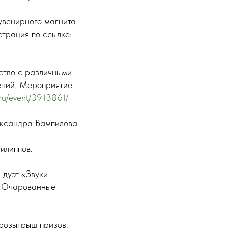
увенирного магнита
страция по ссылке:
ство с различными
ений. Мероприятие
d.ru/event/3913861/
ександра Вампилова
илиппов.
 дуэт «Звуки
 «Очарованные
 розыгрыш призов.