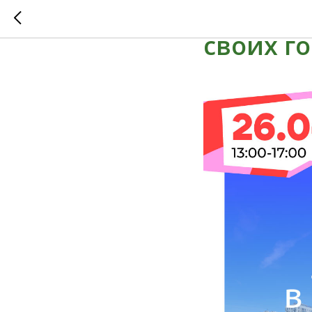
Фестива
своих г