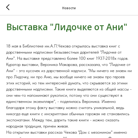
Новости
Выставка "Лидочке от Ани"
18 мая в Библиотеке им.А.П.Чехова открылась выставка книг с
дарственными надписями безызвестных дарителей "Лидочке от
Ани". На выставке представлено более 100 книг 1937-2018х годов.
Куратор выставки, Вероника Макарова, рассказала, что "Лидочке от
Ани" - это кусочек из дарственной надписи. "Мы ничего не знаем ни
про Лидочку, ни про Аню, мы вообще ничего не знаем про героев
этих историй, но тем интересней думать, что скрывается за этими
дарственными надписями. Такие книги выделяются из общей массы -
они чем-то напоминают рукописи, потому что они существуют в
единственном экземпляре", - поделилась Вероника. Именно
благодаря этому факту выставку можно считать уникальной, ведь
никогда еще книги с инскриптами обычных горожан не становились
экспонатами. Между тем, дарить такие книги - можно сказать
народная традиция, причем живая.
На открытии выставки рассказ Чехова "Дом с мезонином" именно