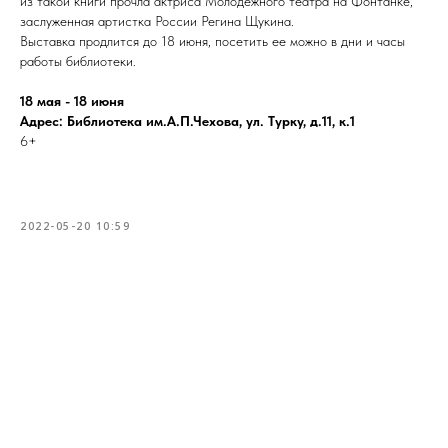
из такой книги прочла актриса Молодежного театра на Фонтанке,
заслуженная артистка России Регина Щукина.
Выставка продлится до 18 июня, посетить ее можно в дни и часы
работы библиотеки.
18 мая - 18 июня
Адрес: Библиотека им.А.П.Чехова, ул. Турку, д.11, к.1
6+
2022-05-20 10:59