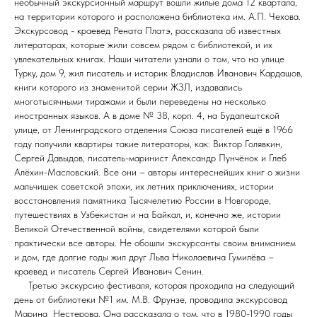
необычный экскурсионный маршрут вошли жилые дома 12 квартала,
на территории которого и расположена библиотека им. А.П. Чехова.
Экскурсовод - краевед Рената Платэ, рассказала об известных
литераторах, которые жили совсем рядом с библиотекой, и их
увлекательных книгах. Наши читатели узнали о том, что на улице
Турку, дом 9, жил писатель и историк Владислав Иванович Кардашов,
книги которого из знаменитой серии ЖЗЛ, издавались
многотысячными тиражами и были переведены на несколько
иностранных языков. А в доме № 38, корп. 4, на Будапештской
улице, от Ленинградского отделения Союза писателей ещё в 1966
году получили квартиры такие литераторы, как: Виктор Голявкин,
Сергей Давыдов, писатель-маринист Александр Пунчёнок и Глеб
Алёхин-Масловский. Все они – авторы интереснейших книг о жизни
мальчишек советской эпохи, их летних приключениях, истории
восстановления памятника Тысячелетию России в Новгороде,
путешествиях в Узбекистан и на Байкал, и, конечно же, истории
Великой Отечественной войны, свидетелями которой были
практически все авторы. Не обошли экскурсанты своим вниманием
и дом, где долгие годы жил друг Льва Николаевича Гумилёва –
краевед и писатель Сергей Иванович Сенин.
Третью экскурсию фестиваля, которая проходила на следующий
день от библиотеки №1 им. М.В. Фрунзе, проводила экскурсовод
Марина Нестерова. Она рассказала о том, что в 1980-1990 годы