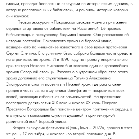
гидами, проводят бесплатные экскурсии по историческим зданиям, в
которых расположены их библиотеки, и районам, историю которых
они изучают.
Первая экскурсия «Покровская церковь –центр притяжения
сердец» стартовала от библиотеки на Расстанной. Её провела
библиотекарь и экскурсовод Людмила Годкова. Она рассказала об
истории постройки Покровского храма на Боровой улице,
возведенного по инициативе известного в свое время протоиерея
Сергея Слепяна. Его усилиями была собрана большая часть средств
на строительство храма. И в 1890 году по проекту епархиального
архитектора Николая Никонова был заложен один из красивейших
храмов Северной столицы. Рассказ о внутреннем убранстве этого
храма дополнила его служительница Татьяна Алексеевна.
Экскурсанты смогли посетить и Нижний храм, где расположен
придел в честь святого мученика Вонифатия — покровителя всех
людей, желающих избавиться от зависимостей. На протяжении
последнего десятилетия XIX века и начала ХХ храм Покрова
Пресвятой Богородицы был поистине центром притяжения сердец, а
его купола и колокольня служили духовной и архитектурной
доминантой всей Боровой улицы.
Вторая экскурсия фестиваля «День Дома – 2022», прошла в этот
же день, 17 сентября, и началась во второй половине дня. В