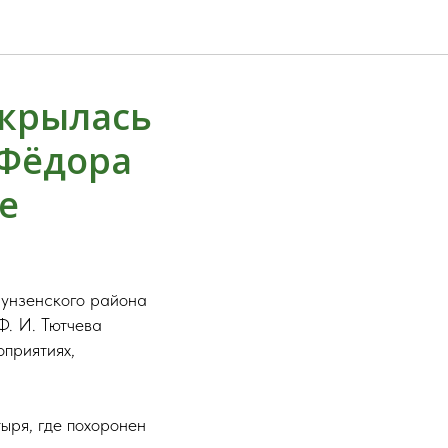
ткрылась
 Фёдора
е
рунзенского района
. И. Тютчева
приятиях,
ыря, где похоронен