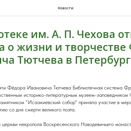
Новости
теке им. А. П. Чехова о
а о жизни и творчестве
ча Тютчева в Петербург
мяти Фёдора Ивановича Тютчева Библиотечная система Ф
рственным историко-литературным музеем-заповедником Ф
памятником "Исаакиевский собор" приняла участие в меро
ию со дня смерти великого поэта.
й церкви некрополя Воскресенского Новодевичьего монаст