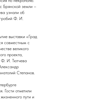
рсия по некрополю.
 с Брянской земли –
ева узнали об
гробий Ф. И.
ытие выставки «Град
ся совместным с
честве великого
ого проекта,
 Ф. И. Тютчева
 Александр
Анатолий Степанов.
тербурге
. Гости отметили
 жизненного пути и