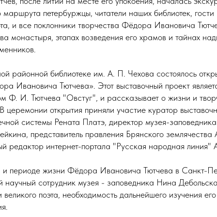
ев, после литии на месте его упокоения, началась экску
 маршрута петербуржцы, читатели наших библиотек, гости
эта, и все поклонники творчества Фёдора Ивановича Тютч
ва монастыря, этапах возведения его храмов и тайнах над
еменников.
ой районной библиотеке им. А. П. Чехова состоялось откр
ора Ивановича Тютчева». Этот выставочный проект являет
м Ф. И. Тютчева "Овстуг", и рассказывает о жизни и твор
 В церемонии открытия приняли участие куратор выставочн
ечной системы Рената Платэ, директор музея-заповедника
йкина, представитель правления Брянского землячества
ый редактор интернет-портала "Русская народная линия" 
 и периоде жизни Фёдора Ивановича Тютчева в Санкт-Пе
 научный сотрудник музея - заповедника Нина Дебольская
 великого поэта, необходимость дальнейшего изучения его
я.