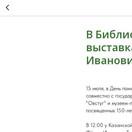
В Библио
выставк
Иванови
15 июля, в День па
совместно с госуда
"Овстуг" и музеем-
посвященных 150-лет
В 12:00 у Казанско