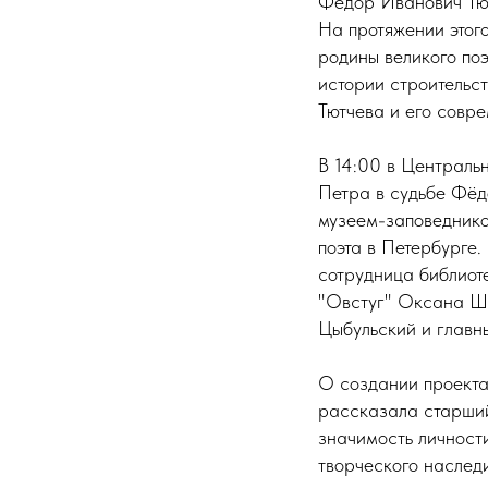
Фёдор Иванович Тютч
На протяжении этого
родины великого по
истории строительст
Тютчева и его совр
В 14:00 в Центральн
Петра в судьбе Фёд
музеем-заповеднико
поэта в Петербурге.
сотрудница библиот
"Овстуг" Оксана Ше
Цыбульский и главн
О создании проекта
рассказала старший
значимость личности
творческого наследи