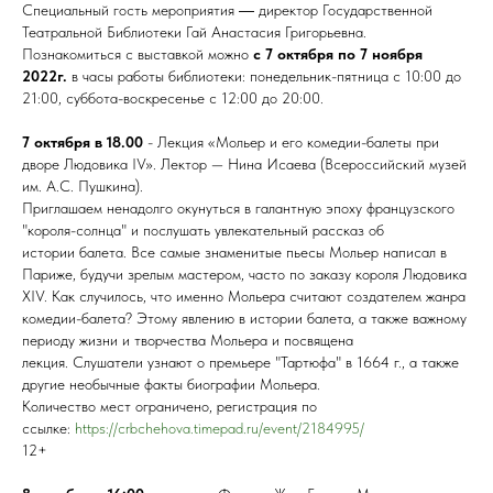
Специальный гость мероприятия ― директор Государственной
Театральной Библиотеки Гай Анастасия Григорьевна.
Познакомиться с выставкой можно
с 7 октября по 7 ноября
2022г.
в часы работы библиотеки: понедельник-пятница с 10:00 до
21:00, суббота-воскресенье с 12:00 до 20:00.
7 октября в 18.00
- Лекция «Мольер и его комедии-балеты при
дворе Людовика IV». Лектор — Нина Исаева (Всероссийский музей
им. А.С. Пушкина).
Приглашаем ненадолго окунуться в галантную эпоху французского
"короля-солнца" и послушать увлекательный рассказ об
истории балета. Все самые знаменитые пьесы Мольер написал в
Париже, будучи зрелым мастером, часто по заказу короля Людовика
XIV. Как случилось, что именно Мольера считают создателем жанра
комедии-балета? Этому явлению в истории балета, а также важному
периоду жизни и творчества Мольера и посвящена
лекция. Слушатели узнают о премьере "Тартюфа" в 1664 г., а также
другие необычные факты биографии Мольера.
Количество мест ограничено, регистрация по
ссылке:
https://crbchehova.timepad.ru/event/2184995/
12+