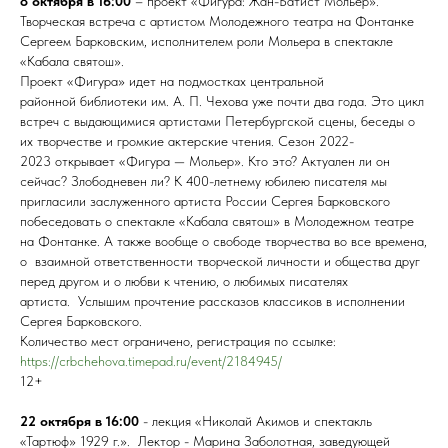
8 октября в 16:00
– проект «Фигура: Жан-Батист Мольер».
Творческая встреча с артистом Молодежного театра на Фонтанке
Сергеем Барковским, исполнителем роли Мольера в спектакле
«Кабала святош».
Проект «Фигура» идет на подмостках центральной
районной библиотеки им. А. П. Чехова уже почти два года. Это цикл
встреч с выдающимися артистами Петербургской сцены, беседы о
их творчестве и громкие актерские чтения. Сезон 2022-
2023 открывает «Фигура — Мольер». Кто это? Актуален ли он
сейчас? Злободневен ли? К 400-летнему юбилею писателя мы
пригласили заслуженного артиста России Сергея Барковского
побеседовать о спектакле «Кабала святош» в Молодежном театре
на Фонтанке. А также вообще о свободе творчества во все времена,
о взаимной ответственности творческой личности и общества друг
перед другом и о любви к чтению, о любимых писателях
артиста. Услышим прочтение рассказов классиков в исполнении
Сергея Барковского.
Количество мест ограничено, регистрация по ссылке:
https://crbchehova.timepad.ru/event/2184945/
12+
22 октября в 16:00
- лекция «Николай Акимов и спектакль
«Тартюф» 1929 г.». Лектор - Марина Заболотная, заведующей