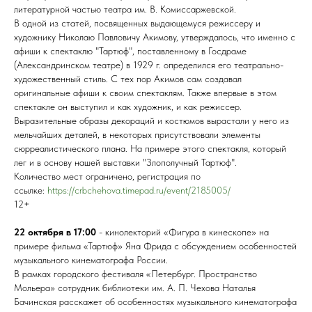
литературной частью театра им. В. Комиссаржевской.
В одной из статей, посвященных выдающемуся режиссеру и
художнику Николаю Павловичу Акимову, утверждалось, что именно с
афиши к спектаклю "Тартюф", поставленному в Госдраме
(Александринском театре) в 1929 г. определился его театрально-
художественный стиль. С тех пор Акимов сам создавал
оригинальные афиши к своим спектаклям. Также впервые в этом
спектакле он выступил и как художник, и как режиссер.
Выразительные образы декораций и костюмов вырастали у него из
мельчайших деталей, в некоторых присутствовали элементы
сюрреалистического плана. На примере этого спектакля, который
лег и в основу нашей выставки "Злополучный Тартюф".
Количество мест ограничено, регистрация по
ссылке:
https://crbchehova.timepad.ru/event/2185005/
12+
22 октября в 17:00
- кинолекторий «Фигура в кинескопе» на
примере фильма «Тартюф» Яна Фрида с обсуждением особенностей
музыкального кинематографа России.
В рамках городского фестиваля «Петербург. Пространство
Мольера» сотрудник библиотеки им. А. П. Чехова Наталья
Бачинская расскажет об особенностях музыкального кинематографа