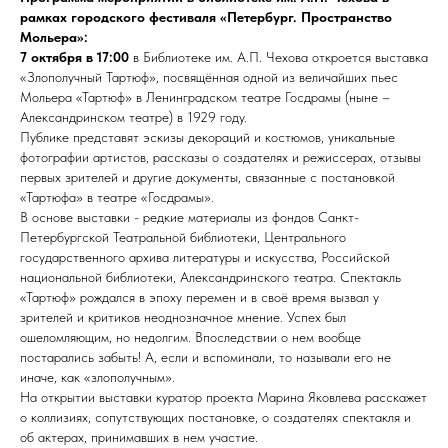
рамках городского фестиваля «Петербург. Пространство
Мольера»:
7 октября в 17:00
в Библиотеке им. А.П. Чехова откроется выставка
«Злополучный Тартюф», посвящённая одной из величайших пьес
Мольера «Тартюф» в Ленинградском театре Госдрамы (ныне –
Александринском театре) в 1929 году.
Публике представят эскизы декораций и костюмов, уникальные
фотографии артистов, рассказы о создателях и режиссерах, отзывы
первых зрителей и другие документы, связанные с постановкой
«Тартюфа» в театре «Госдрамы».
В основе выставки - редкие материалы из фондов Санкт-
Петербургской Театральной библиотеки, Центрального
государственного архива литературы и искусства, Российской
национальной библиотеки, Александринского театра. Спектакль
«Тартюф» рождался в эпоху перемен и в своё время вызвал у
зрителей и критиков неоднозначное мнение. Успех был
ошеломляющим, но недолгим. Впоследствии о нем вообще
постарались забыть! А, если и вспоминали, то называли его не
иначе, как «злополучным».
На открытии выставки куратор проекта Марина Яковлева расскажет
о коллизиях, сопутствующих постановке, о создателях спектакля и
об актерах, принимавших в нем участие.