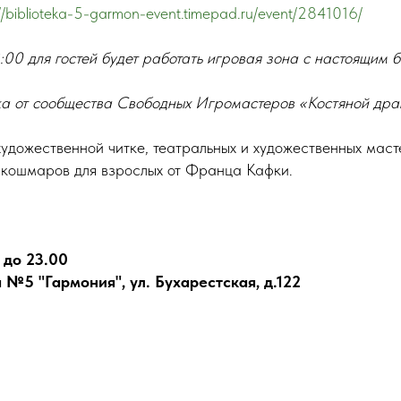
://biblioteka-5-garmon-event.timepad.ru/event/2841016/
3:00 для гостей будет работать игровая зона с настоящим
ека от сообщества Свободных Игромастеров «Костяной дра
художественной читке, театральных и художественных маст
р кошмаров для взрослых от Франца Кафки.
 до 23.00
 №5 "Гармония", ул. Бухарестская, д.122