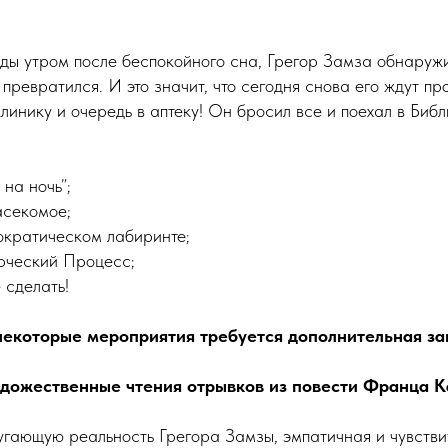
ы утром после беспокойного сна, Грегор Замза обнаружил
 превратился. И это значит, что сегодня снова его ждут про
клинику и очередь в аптеку! Он бросил все и поехал в Би
на ночь”;
асекомое;
ократическом лабиринте;
орческий Процесс;
 сделать!
некоторые мероприятия требуется дополнительная за
художественные чтения отрывков из повести Франца 
пугающую реальность Грегора Замзы, эмпатичная и чувстви