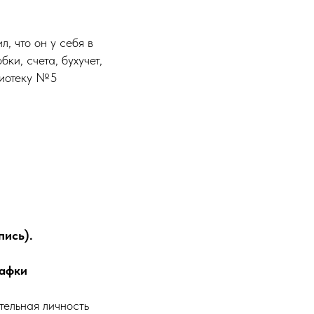
, что он у себя в
бки, счета, бухучет,
блиотеку №5
пись).
Кафки
тельная личность