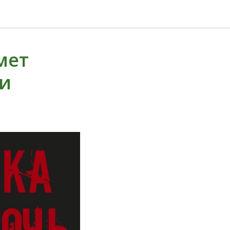
мет
ии