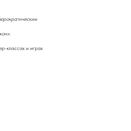
 бюрократическим
кон».
ер-классах и играх