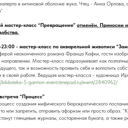
заперта в хитиновой оболочке жука. Чтец - Анна Орлова, 
и”
ный мастер-класс “Превращение”
отменён. Приносим и
добства.
0-23:00 - мастер-класс по акварельной живописи “Зам
ферой неоконченного романа Франца Кафки, гости изобр
направлении. Мастер-класс подразумевает как поэтапны
дущего, так и возможность проявить себя и воплотить соб
ги в своей работе. Ведущая мастер-класса - художница И
://biblioteka-5-garmon-event.timepad.ru/event/2840962/
 встреча “Процесс”
 процесс создания мифического бюрократического послания
то или запретить, отправить афоризм или просто образ. “
станут глянцевые журналы, состаренная бумага, а также р