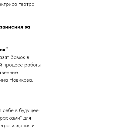
актриса театра
звинения за
ок”
азят Замок в
й процесс работы
ственные
рина Новикова.
 себе в будущее:
Красками” для
етро-издания и