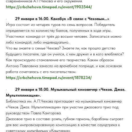
современников А.П.Чехова и его окружения.
https://crbchehova.timepad.ru/event/1903544/
·
29 января в 16.00. Квизбук «В связи с Чеховым…»
Игра состоит из четырех туров по семь вопросов. Победитель
определяется по количеству баллов, полученных в ходе игры.
Участники: команда от трёх до восьми человек. Записаться можно
либо командой, либо индивидуально.
Что вы знаете о семье Чехова? Знаете ли, как прошло детство
будущего писателя, где он учился, с кем дружил и в кого влюблялся?
Как происходило становление его творчества. Каким образом
Антона Павловича занесло на врачебное поприще, и как основная
работа сочеталась с его писательством.
https://crbchehova.timepad.ru/event/1878234/
·
29 января в 18.00. Музыкальный киновечер «Чехов. Джаз.
Мультипликация».
Библиотека им. А.П.Чехова приглашает на музыкальный киновечер
«Чехов. Джаз. Мультипликация» при участии джазового трио под
руководством Павла Канторова.
Джазовое трио в составе: рояль, губная гармонь, барабаны сыграет
для вас импровизированную композицию в качестве саундтрека к
советскому мультфильму «Каштанка».