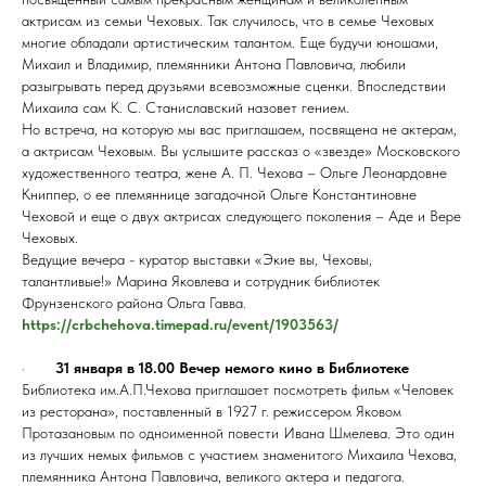
актрисам из семьи Чеховых. Так случилось, что в семье Чеховых
многие обладали артистическим талантом. Еще будучи юношами,
Михаил и Владимир, племянники Антона Павловича, любили
разыгрывать перед друзьями всевозможные сценки. Впоследствии
Михаила сам К. С. Станиславский назовет гением.
Но встреча, на которую мы вас приглашаем, посвящена не актерам,
а актрисам Чеховым. Вы услышите рассказ о «звезде» Московского
художественного театра, жене А. П. Чехова – Ольге Леонардовне
Книппер, о ее племяннице загадочной Ольге Константиновне
Чеховой и еще о двух актрисах следующего поколения – Аде и Вере
Чеховых.
Ведущие вечера - куратор выставки «Экие вы, Чеховы,
талантливые!» Марина Яковлева и сотрудник библиотек
Фрунзенского района Ольга Гавва.
https://crbchehova.timepad.ru/event/1903563/
·
31 января в 18.00 Вечер немого кино в Библиотеке
Библиотека им.А.П.Чехова приглашает посмотреть фильм «Человек
из ресторана», поставленный в 1927 г. режиссером Яковом
Протазановым по одноименной повести Ивана Шмелева. Это один
из лучших немых фильмов с участием знаменитого Михаила Чехова,
племянника Антона Павловича, великого актера и педагога.