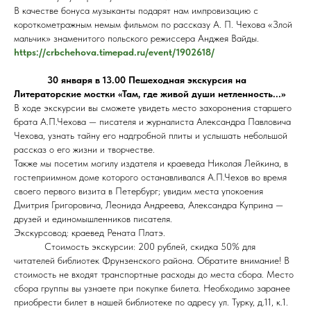
В качестве бонуса музыканты подарят нам импровизацию с
короткометражным немым фильмом по рассказу А. П. Чехова «Злой
мальчик» знаменитого польского режиссера Анджея Вайды.
https://crbchehova.timepad.ru/event/1902618/
30 января в 13.00 Пешеходная экскурсия на
Литераторские мостки «Там, где живой души нетленность...»
В ходе экскурсии вы сможете увидеть место захоронения старшего
брата А.П.Чехова — писателя и журналиста Александра Павловича
Чехова, узнать тайну его надгробной плиты и услышать небольшой
рассказ о его жизни и творчестве.
Также мы посетим могилу издателя и краеведа Николая Лейкина, в
гостеприимном доме которого останавливался А.П.Чехов во время
своего первого визита в Петербург; увидим места упокоения
Дмитрия Григоровича, Леонида Андреева, Александра Куприна —
друзей и единомышленников писателя.
Экскурсовод: краевед Рената Платэ.
Стоимость экскурсии: 200 рублей, скидка 50% для
читателей библиотек Фрунзенского района. Обратите внимание! В
стоимость не входят транспортные расходы до места сбора. Место
сбора группы вы узнаете при покупке билета. Необходимо заранее
приобрести билет в нашей библиотеке по адресу ул. Турку, д.11, к.1.