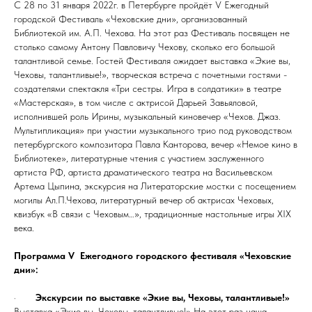
С 28 по 31 января 2022г. в Петербурге пройдёт V Ежегодный
городской Фестиваль «Чеховские дни», организованный
Библиотекой им. А.П. Чехова. На этот раз Фестиваль посвящен не
столько самому Антону Павловичу Чехову, сколько его большой
талантливой семье. Гостей Фестиваля ожидает выставка «Экие вы,
Чеховы, талантливые!», творческая встреча с почетными гостями -
создателями спектакля «Три сестры. Игра в солдатики» в театре
«Мастерская», в том числе с актрисой Дарьей Завьяловой,
исполнившей роль Ирины, музыкальный киновечер «Чехов. Джаз.
Мультипликация» при участии музыкального трио под руководством
петербургского композитора Павла Канторова, вечер «Немое кино в
Библиотеке», литературные чтения с участием заслуженного
артиста РФ, артиста драматического театра на Васильевском
Артема Цыпина, экскурсия на Литераторские мостки с посещением
могилы Ал.П.Чехова, литературный вечер об актрисах Чеховых,
квизбук «В связи с Чеховым…», традиционные настольные игры XIX
века.
Программа V Ежегодного городского фестиваля «Чеховские
дни»:
·
Экскурсии по выставке «Экие вы, Чеховы, талантливые!»
Выставка «Экие вы, Чеховы, талантливые!» На этот раз наша