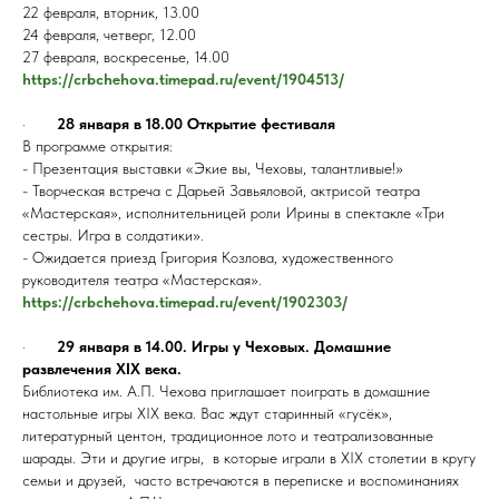
22 февраля, вторник, 13.00
24 февраля, четверг, 12.00
27 февраля, воскресенье, 14.00
https://crbchehova.timepad.ru/event/1904513/
·
28 января в 18.00
Открытие фестиваля
В программе открытия:
- Презентация выставки «Экие вы, Чеховы, талантливые!»
- Творческая встреча с Дарьей Завьяловой, актрисой театра
«Мастерская», исполнительницей роли Ирины в спектакле «Три
сестры. Игра в солдатики».
- Ожидается приезд Григория Козлова, художественного
руководителя театра «Мастерская».
https://crbchehova.timepad.ru/event/1902303/
·
29 января в 14.00. Игры у Чеховых. Домашние
развлечения XIX века.
Библиотека им. А.П. Чехова приглашает поиграть в домашние
настольные игры XIX века. Вас ждут старинный «гусёк»,
литературный центон, традиционное лото и театрализованные
шарады. Эти и другие игры, в которые играли в XIX столетии в кругу
семьи и друзей, часто встречаются в переписке и воспоминаниях