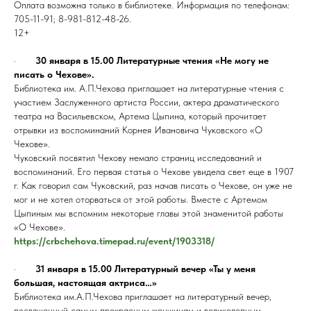
Оплата возможна только в библиотеке. Информация по телефонам:
705-11-91; 8-981-812-48-26.
12+
·
30 января в 15.00 Литературные чтения «Не могу не
писать о Чехове».
Библиотека им. А.П.Чехова приглашает на литературные чтения с
участием Заслуженного артиста России, актера драматического
театра на Васильевском, Артема Цыпина, который прочитает
отрывки из воспоминаний Корнея Ивановича Чуковского «О
Чехове».
Чуковский посвятил Чехову немало страниц исследований и
воспоминаний. Его первая статья о Чехове увидела свет еще в 1907
г. Как говорил сам Чуковский, раз начав писать о Чехове, он уже не
мог и не хотел оторваться от этой работы. Вместе с Артемом
Цыпиным мы вспомним некоторые главы этой знаменитой работы
«О Чехове».
https://crbchehova.timepad.ru/event/1903318/
·
31 января в 15.00 Литературный вечер «Ты у меня
большая, настоящая актриса…»
Библиотека им.А.П.Чехова приглашает на литературный вечер,
посвященный самым прекрасным женщинам и великолепным