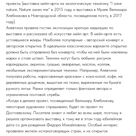
проекты (выставка мейл-арта на экологическую тематику "I save
nature, Nature saves me" в 2015 году и выставка в Музее Велимира
Хлебникова в Новгородской области, посвященная поэту, в 2017
году).
Алевтина провела гостям экспозиции краткую медиацию по
выставке и рассказала об искусстве мейл арт. В мейл-арте есть
устоявшиеся жанры. Наиболее популярные - авторский конверт и
авторская открытка. В идеальном классическом варианте открытка
должна быть отправлена без конверта, чтобы на ней были наклеены
марки и стоял штамп. Техники могут быть любыми: рисунок
карандашом, акрилом, гуашью, акварелью, маслом, коллаж,
необычные экспериментальные техники. Например, Алевтина
получала работы, нарисованные красками с кока-колой, кофе; на
деревянных дощечках, вышитые на ткани, вырезанные на бумаге
ручного литья. Рамки определяет только фантазия автора и
ограничения почтовой службы.
«Когда я делала проект, посвященный Велимиру Хлебникову,
некоторые художники спрашивали, будет ли проект по
Достоевскому. Писателя знают и любят во всем мире, поэтому я
решила организовать выставку, к тому же в этом году юбилейная
дата со дня рождения Федора Михайловича. Особый интерес
проявляли жители испаноговорящих стран, и их открыток