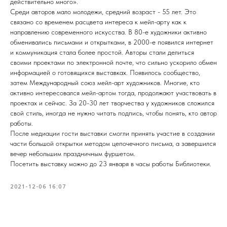
действительно много».
Среди авторов мало молодежи, средний возраст - 55 лет. Это
связано со временем расцвета интереса к мейл-арту как к
направлению современного искусства. В 80-е художники активно
обменивались письмами и открытками, в 2000-е появился интернет
и коммуникация стала более простой. Авторы стали делиться
своими проектами по электронной почте, что сильно ускорило обмен
информацией о готовящихся выставках. Появилось сообщество,
затем Международный союз мейл-арт художников. Многие, кто
активно интересовался мейл-артом тогда, продолжают участвовать в
проектах и сейчас. За 20-30 лет творчества у художников сложился
свой стиль, иногда не нужно читать подпись, чтобы понять, кто автор
работы.
После медиации гости выставки смогли принять участие в создании
части большой открытки методом цепочечного письма, а завершился
вечер небольшим праздничным фуршетом.
Посетить выставку можно до 23 января в часы работы Библиотеки.
2021-12-06 16:07