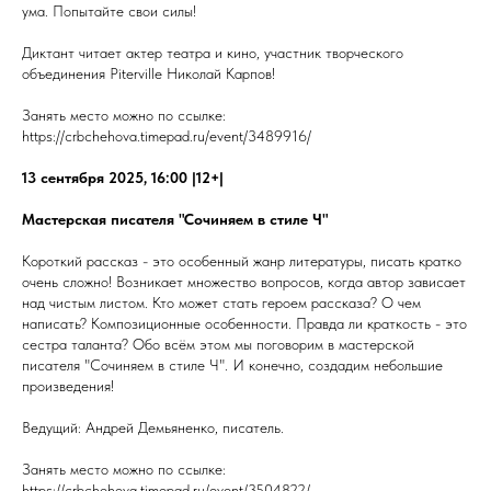
ума. Попытайте свои силы!
Диктант читает актер театра и кино, участник творческого
объединения Piterville Николай Карпов!
Занять место можно по ссылке:
https://crbchehova.timepad.ru/event/3489916/
13 сентября 2025, 16:00 |12+|
Мастерская писателя "Сочиняем в стиле Ч"
Короткий рассказ - это особенный жанр литературы, писать кратко
очень сложно! Возникает множество вопросов, когда автор зависает
над чистым листом. Кто может стать героем рассказа? О чем
написать? Композиционные особенности. Правда ли краткость - это
сестра таланта? Обо всём этом мы поговорим в мастерской
писателя "Сочиняем в стиле Ч". И конечно, создадим небольшие
произведения!
Ведущий: Андрей Демьяненко, писатель.
Занять место можно по ссылке:
https://crbchehova.timepad.ru/event/3504822/