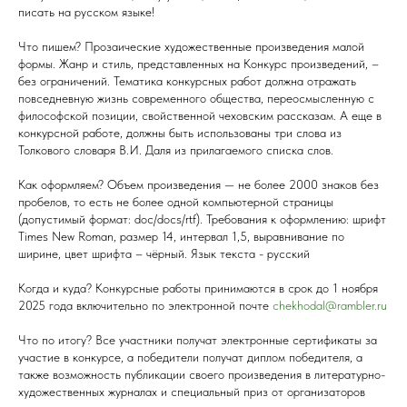
писать на русском языке!
Что пишем? Прозаические художественные произведения малой
формы. Жанр и стиль, представленных на Конкурс произведений, –
без ограничений. Тематика конкурсных работ должна отражать
повседневную жизнь современного общества, переосмысленную с
философской позиции, свойственной чеховским рассказам. А еще в
конкурсной работе, должны быть использованы три слова из
Толкового словаря В.И. Даля из прилагаемого списка слов.
Как оформляем? Объем произведения — не более 2000 знаков без
пробелов, то есть не более одной компьютерной страницы
(допустимый формат: doc/docs/rtf). Требования к оформлению: шрифт
Times New Roman, размер 14, интервал 1,5, выравнивание по
ширине, цвет шрифта – чёрный. Язык текста - русский
Когда и куда? Конкурсные работы принимаются в срок до 1 ноября
2025 года включительно по электронной почте
chekhodal@rambler.ru
Что по итогу? Все участники получат электронные сертификаты за
участие в конкурсе, а победители получат диплом победителя, а
также возможность публикации своего произведения в литературно-
художественных журналах и специальный приз от организаторов