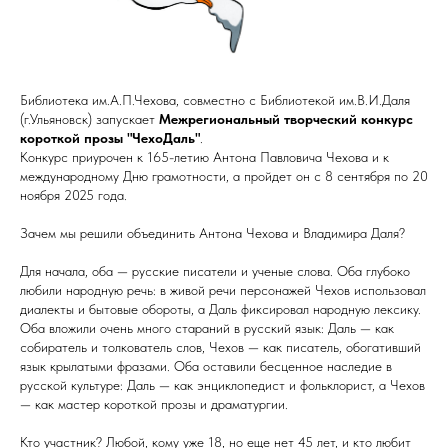
Библиотека им.А.П.Чехова, совместно с Библиотекой им.В.И.Даля
(г.Ульяновск) запускает
Межрегиональный творческий конкурс
короткой прозы "ЧехоДаль"
.
Конкурс приурочен к 165-летию Антона Павловича Чехова и к
международному Дню грамотности, а пройдет он с 8 сентября по 20
ноября 2025 года.
Зачем мы решили объединить Антона Чехова и Владимира Даля?
Для начала, оба — русские писатели и ученые слова. Оба глубоко
любили народную речь: в живой речи персонажей Чехов использовал
диалекты и бытовые обороты, а Даль фиксировал народную лексику.
Оба вложили очень много стараний в русский язык: Даль — как
собиратель и толкователь слов, Чехов — как писатель, обогативший
язык крылатыми фразами. Оба оставили бесценное наследие в
русской культуре: Даль — как энциклопедист и фольклорист, а Чехов
— как мастер короткой прозы и драматургии.
Кто участник? Любой, кому уже 18, но еще нет 45 лет, и кто любит